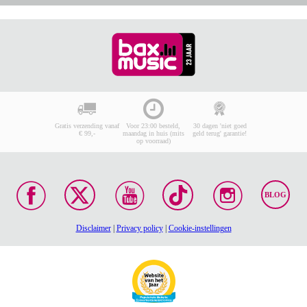
Gratis verzending vanaf
Voor 23:00 besteld,
30 dagen 'niet goed
€ 99,-
maandag in huis (mits
geld terug' garantie!
op voorraad)
BLOG
Disclaimer
|
Privacy policy
|
Cookie-instellingen