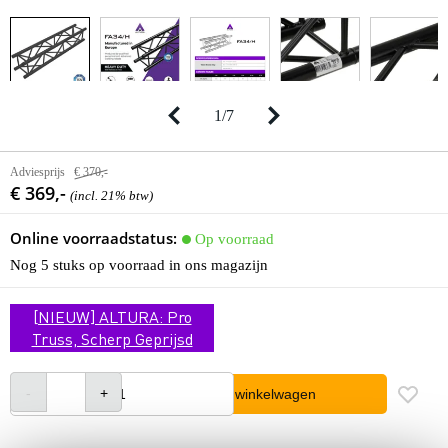
1
/
7
Adviesprijs
€ 370,-
€ 369,-
(incl. 21% btw)
Online voorraadstatus:
Op voorraad
Nog 5 stuks op voorraad in ons magazijn
[NIEUW] ALTURA: Pro
Truss, Scherp Geprijsd
In winkelwagen