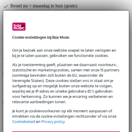
Bestel nu = maandag in huis (gratis)
30 dagen 'niet goed geld terug' garantie
3 jaar Bax Music garantie
Cookie-instellingen bij Bax Music
Alleen geschikt voor:
Om je bezoek aan onze website soepel te laten verlopen en
bij je te laten passen, gebruiken we functionele cookies.
Gratis ophalen in de winkel
Als je toestemming geeft, plaatsen we daarnaast voorkeurs-,
statistische en marketingcookies, samen met onze 15 partners
Kies nu voor 2 jaar extra Bax Music garantie en meer
(sommige bevinden zich buiten de EU, waaronder de
voordelen
Verenigde Staten). Deze cookies stellen ons in staat om je
surfgedrag op en mogelijk buiten onze website te volgen,
€ 18,45 eenmalig
waarbij we je IP-adres en unieke gebruikers-ID’s gebruiken
voor herkenning. Zo kunnen we je ervaring verbeteren en
relevante aanbiedingen tonen.
%
Huur dit product
Je kunt je cookievoorkeuren op elk moment aanpassen of
intrekken via de cookie-instellingen rechtsonder of via onze
Productinformatie
Huur dit product al vanaf 26 euro per maand
Cookiebeleid
en
Privacy policy
.
Huur meerdere producten tegelijk: min. € 300,- en max.
geproduceerd in Europa volgens strenge eisen