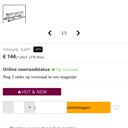
1
/
1
Adviesprijs
€ 157,-
-8%
€ 144,-
(incl. 21% btw)
Online voorraadstatus:
Op voorraad
Nog 5 stuks op voorraad in ons magazijn
🔥HOT & NEW
In winkelwagen