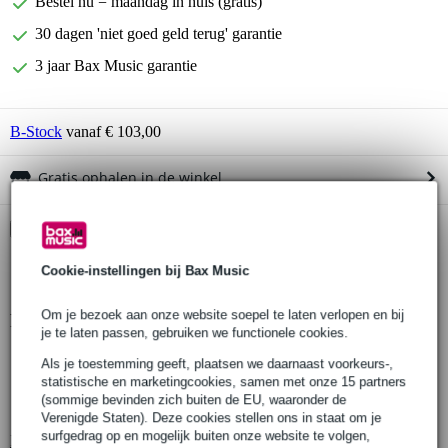
Bestel nu = maandag in huis (gratis)
30 dagen 'niet goed geld terug' garantie
3 jaar Bax Music garantie
B-Stock
vanaf € 103,00
Gratis ophalen in de winkel
Kies nu voor 2 jaar extra Bax Music garantie en meer
voordelen
Cookie-instellingen bij Bax Music
€ 7,20 eenmalig
Om je bezoek aan onze website soepel te laten verlopen en bij
Productinformatie
je te laten passen, gebruiken we functionele cookies.
X30D driehoek truss
Als je toestemming geeft, plaatsen we daarnaast voorkeurs-,
statistische en marketingcookies, samen met onze 15 partners
lengte: 100 cm
(sommige bevinden zich buiten de EU, waaronder de
breedte: 29 cm
Verenigde Staten). Deze cookies stellen ons in staat om je
surfgedrag op en mogelijk buiten onze website te volgen,
Bekijk alle productspecificaties