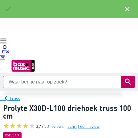
×
Truss
Prolyte X30D-L100 driehoek truss 100
cm
3,7 / 5
3 reviews
schrijf een review
POPULAIR