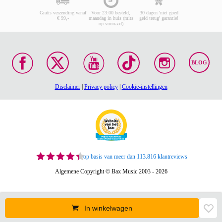
Gratis verzending vanaf
Voor 23:00 besteld,
30 dagen 'niet goed
€ 99,-
maandag in huis (mits
geld terug' garantie!
op voorraad)
BLOG
Disclaimer
|
Privacy policy
|
Cookie-instellingen
op basis van meer dan 113.816 klantreviews
Algemene Copyright © Bax Music 2003 - 2026
In winkelwagen