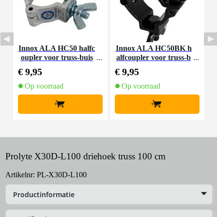
Innox ALA HC50 halfc
Innox ALA HC50BK h
P
oupler voor truss-buis
alfcoupler voor truss-b
uis
€ 9,95
€ 9,95
€
Op voorraad
Op voorraad
+
+
Prolyte X30D-L100 driehoek truss 100 cm
Artikelnr:
PL-X30D-L100
Productinformatie