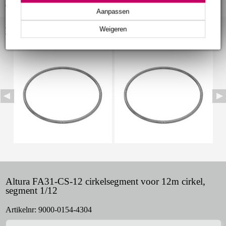
Bekijk alle productspecificaties
Aanpassen
Weigeren
Bekijk ook eens (10)
Altura FA31-CS-12 cirkelsegment voor 12m cirkel,
segment 1/12
Artikelnr:
9000-0154-4304