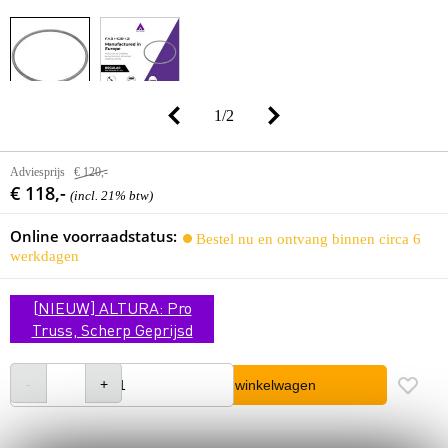
1
/
2
Adviesprijs
€ 120,-
€ 118,-
(incl. 21% btw)
Online voorraadstatus:
Bestel nu en ontvang binnen circa 6
werkdagen
[NIEUW] ALTURA: Pro
Truss, Scherp Geprijsd
In winkelwagen