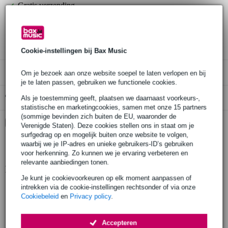
Gratis verzending
30 dagen 'niet goed geld terug' garantie
3 jaar Bax Music garantie
Cookie-instellingen bij Bax Music
Alleen geschikt voor:
Om je bezoek aan onze website soepel te laten verlopen en bij
je te laten passen, gebruiken we functionele cookies.
Gratis ophalen in de winkel
Als je toestemming geeft, plaatsen we daarnaast voorkeurs-,
statistische en marketingcookies, samen met onze 15 partners
(sommige bevinden zich buiten de EU, waaronder de
Kies nu voor 2 jaar extra Bax Music garantie en meer
Verenigde Staten). Deze cookies stellen ons in staat om je
voordelen
surfgedrag op en mogelijk buiten onze website te volgen,
waarbij we je IP-adres en unieke gebruikers-ID’s gebruiken
€ 5,90 eenmalig
voor herkenning. Zo kunnen we je ervaring verbeteren en
relevante aanbiedingen tonen.
Productinformatie
Je kunt je cookievoorkeuren op elk moment aanpassen of
intrekken via de cookie-instellingen rechtsonder of via onze
geproduceerd in Europa volgens strenge eisen
Cookiebeleid
en
Privacy policy
.
gefabriceerd door een fabrikant met meer dan 20 jaar ervaring
productie door gekwalificeerd personeel en geavanceerde lasrobots
Accepteren