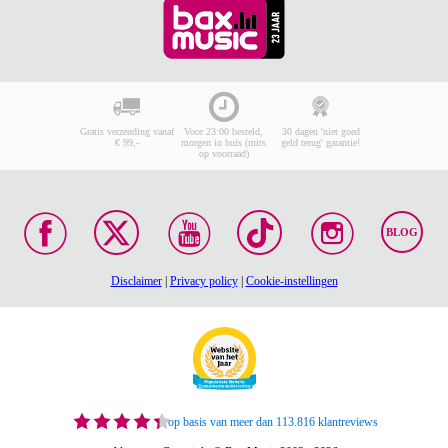
Gratis verzending vanaf
Voor 23:00 besteld,
30 dagen 'niet goed
€ 99,-
morgen in huis (mits
geld terug' garantie!
op voorraad)
BLOG
Disclaimer
|
Privacy policy
|
Cookie-instellingen
op basis van meer dan 113.816 klantreviews