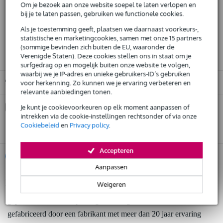
Om je bezoek aan onze website soepel te laten verlopen en
Bestel voor 23:00 = morgen in huis (gratis)
bij je te laten passen, gebruiken we functionele cookies.
30 dagen 'niet goed geld terug' garantie
Als je toestemming geeft, plaatsen we daarnaast voorkeurs-,
statistische en marketingcookies, samen met onze 15 partners
3 jaar Bax Music garantie
(sommige bevinden zich buiten de EU, waaronder de
Verenigde Staten). Deze cookies stellen ons in staat om je
surfgedrag op en mogelijk buiten onze website te volgen,
waarbij we je IP-adres en unieke gebruikers-ID’s gebruiken
Gratis ophalen in de winkel
voor herkenning. Zo kunnen we je ervaring verbeteren en
relevante aanbiedingen tonen.
Kies nu voor 2 jaar extra Bax Music garantie en meer
Je kunt je cookievoorkeuren op elk moment aanpassen of
voordelen
intrekken via de cookie-instellingen rechtsonder of via onze
Cookiebeleid
en
Privacy policy
.
€ 15,45 eenmalig
Accepteren
%
Huur dit product
Aanpassen
Productinformatie
Weigeren
Huur dit product al vanaf 22 euro per maand
Huur meerdere producten tegelijk: min. € 300,- en max.
geproduceerd in Europa volgens strenge eisen
€ 2.500,-
Gratis
gefabriceerd door een fabrikant met meer dan 20 jaar ervaring
thuisbezorgd of op te halen in de winkel