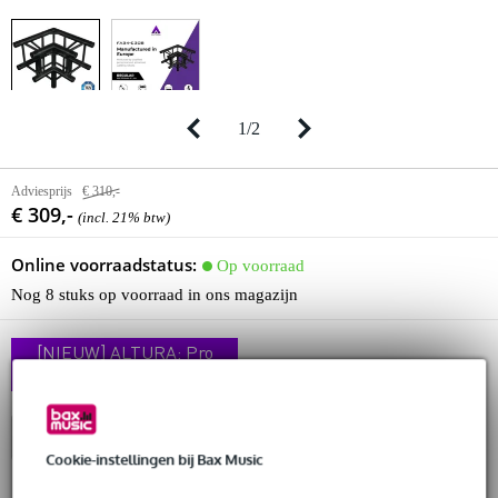
1
/
2
Adviesprijs
€ 310,-
€ 309,-
(incl. 21% btw)
Online voorraadstatus:
Op voorraad
Nog 8 stuks op voorraad in ons magazijn
[NIEUW] ALTURA: Pro
Truss, Scherp Geprijsd
In winkelwagen
Cookie-instellingen bij Bax Music