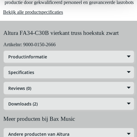
Al na 4 maanden maandelijks opzegbaar
productie door gekwalificeerd personeel en geavanceerde lasrobots
De mogelijkheid om je product(en) met korting te kopen
Bekijk alle productspecificaties
Snelle vervanging door Bax Music bij een defect
Huur dit product
Altura FA34-C30B vierkant truss hoekstuk zwart
Artikelnr:
9000-0150-2666
Productinformatie
Specificaties
Reviews (0)
Downloads (2)
Meer producten bij Bax Music
Andere producten van Altura