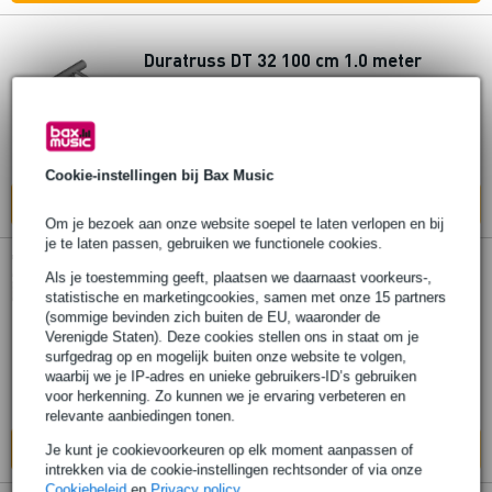
Duratruss DT 32 100 cm 1.0 meter
€ 124,-
Adviesprijs
€ 139,-
Bestel nu en ontvang binnen circa 3 weken
Cookie-instellingen bij Bax Music
In mijn winkelwagen
Om je bezoek aan onze website soepel te laten verlopen en bij
je te laten passen, gebruiken we functionele cookies.
Als je toestemming geeft, plaatsen we daarnaast voorkeurs-,
Duratruss DT 33/2-025 driehoek truss
statistische en marketingcookies, samen met onze 15 partners
250 mm
(sommige bevinden zich buiten de EU, waaronder de
Verenigde Staten). Deze cookies stellen ons in staat om je
surfgedrag op en mogelijk buiten onze website te volgen,
€ 130,-
Adviesprijs
€ 169,-
waarbij we je IP-adres en unieke gebruikers-ID’s gebruiken
voor herkenning. Zo kunnen we je ervaring verbeteren en
Bestel nu en ontvang binnen circa 3 weken
relevante aanbiedingen tonen.
In mijn winkelwagen
Je kunt je cookievoorkeuren op elk moment aanpassen of
intrekken via de cookie-instellingen rechtsonder of via onze
Cookiebeleid
en
Privacy policy
.