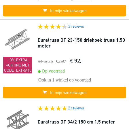
In mijn winkelwagen
3 reviews
Duratruss DT 23-150 driehoek truss 1.50
meter
€ 92,-
10% EXTRA
Adviesprijs
€ 253,-
KORTING MET
CODE: EXTRA10
Op voorraad
Ook in
1 winkel
op voorraad
In mijn winkelwagen
2 reviews
Duratruss DT 34/2 150 cm 1.5 meter