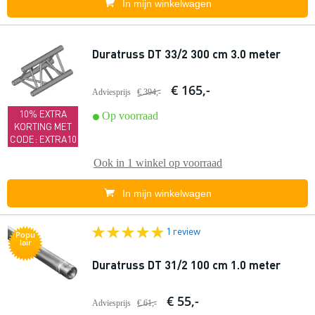
In mijn winkelwagen
Duratruss DT 33/2 300 cm 3.0 meter
€ 165,-
Adviesprijs
€ 394,-
10% EXTRA
Op voorraad
KORTING MET
CODE: EXTRA10
Ook in
1 winkel
op voorraad
In mijn winkelwagen
1 review
Popu
lair
Duratruss DT 31/2 100 cm 1.0 meter
€ 55,-
Adviesprijs
€ 61,-