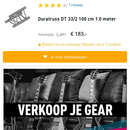
1 review
Duratruss DT 33/2 100 cm 1.0 meter
€ 183,-
Adviesprijs
€ 207,-
Bestel nu en ontvang binnen circa 3 weken
In mijn winkelwagen