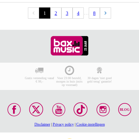
…
1
2
3
4
8
Gratis verzending vanaf
Voor 23:00 besteld,
30 dagen 'niet goed
€ 99,-
morgen in huis (mits
geld terug' garantie!
op voorraad)
BLOG
Disclaimer
|
Privacy policy
|
Cookie-instellingen