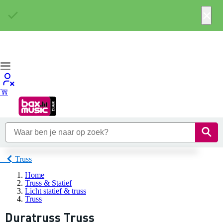
×
Truss
Home
Truss & Statief
Licht statief & truss
Truss
Duratruss Truss