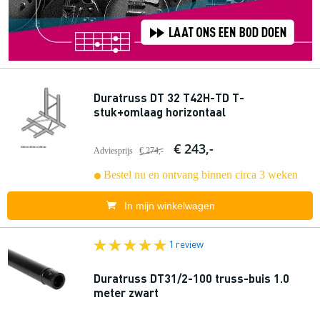
Duratruss DT 32 T42H-TD T-
stuk+omlaag horizontaal
€ 243,-
Adviesprijs
€ 274,-
Bestel nu en ontvang binnen circa 3 weken
In mijn winkelwagen
1 review
Duratruss DT31/2-100 truss-buis 1.0
meter zwart