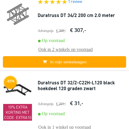
1 review
Duratruss DT 34/2 200 cm 2.0 meter
€ 307,-
Adviesprijs
€ 398,-
Op voorraad
Ook in
2 winkels
op voorraad
In mijn winkelwagen
-85%
Duratruss DT 32/2-C22H-L120 black
hoekdeel 120 graden zwart
€ 31,-
Adviesprijs
€ 201,-
10% EXTRA
KORTING MET
Op voorraad
CODE: EXTRA10
Ook in
1 winkel
op voorraad