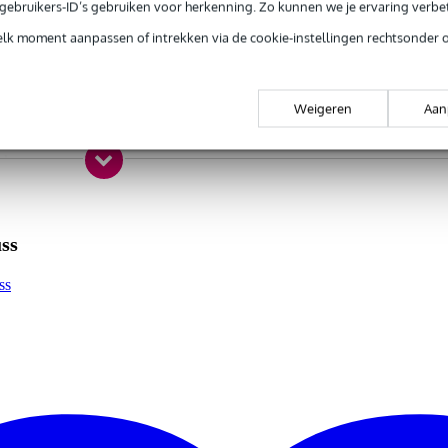
e gebruikers-ID’s gebruiken voor herkenning. Zo kunnen we je ervaring verb
raTruss DT 23
elk moment aanpassen of intrekken via de cookie-instellingen rechtsonder 
ht deel
iehoek
Weigeren
Aan
 kg
0,0 x 27,0 x 23,0 cm
ss
ss
mm
pelingen, stalen pinnen en safety clips