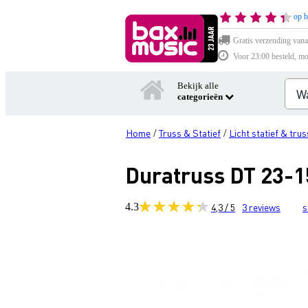
op b
Gratis verzending vana
Voor 23:00 besteld, mo
Bekijk alle
categorieën
Home
Truss & Statief
Licht statief & trus
/
/
Duratruss DT 23-1
4.3
4,3 / 5
3
reviews
s