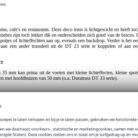
ntie.
s, cafe's en restaurants. Deze deco truss is lichtgewicht en heeft toc
ntubes zijn toch lekker dik en onderscheiden zich goed van de braces. 
potjes of lichteffechten aan op, evenals een backdrop. Verder is het ee
l aan een ander trussdeel uit de DT 23 serie te koppelen of aan ee
ct
n 35 mm kan prima uit de voeten met kleine lichteffecten, kleine spots
elen met hoofdbuizen van 50 mm (o.a. Duratruss DT 33 serie).
c
oepel te laten verlopen en bij je te laten passen, gebruiken we functionele 
t gespecificeerd
sen we daarnaast voorkeurs-, statistische en marketingcookies, samen met 
nigde Staten). Deze cookies stellen ons in staat om je surfgedrag op en mog
0 - 1.99 meter