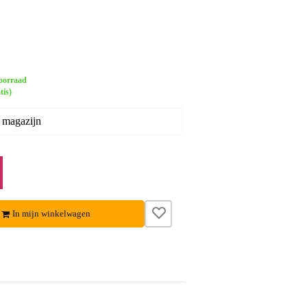
oorraad
tis)
 magazijn
In mijn winkelwagen