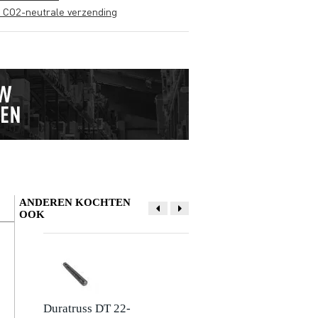
s CO2-neutrale verzending
ANDEREN KOCHTEN
OOK
Schrijf zelf een review
Je naam
Corne Z.
27 april 2018
Duratruss DT 22-
Duratruss DT 23-