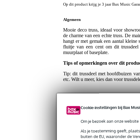
Op dit product krijg je 3 jaar Bax Music Gara
Algemeen
Mooie deco truss, ideaal voor showroom
de charme van een echte truss. De mai
hangt er met gemak een aantal kleine s
fluitje van een cent om dit trussdee
muurplaat of baseplate.
Tips of opmerkingen over dit produ
Tip: dit trussdeel met hoofdbuizen va
etc. Wilt u meer, kies dan voor trussd
Specificaties
Cookie-instellingen bij Bax Musi
Productkenmerken
Om je bezoek aan onze website s
Duurzaamheid product
nie
Als je toestemming geeft, plaat
buiten de EU, waaronder de Vere
Lengte truss
1.5