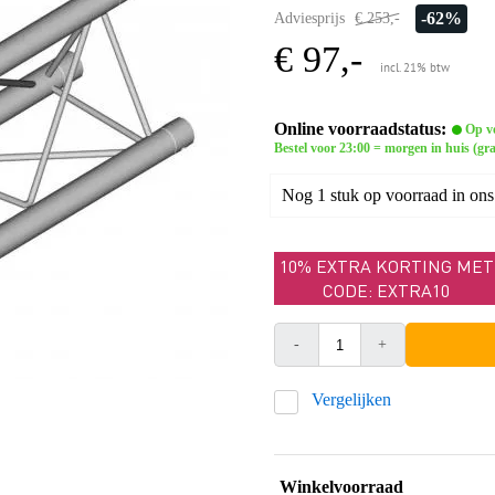
-62%
Adviesprijs
€ 253,-
€ 97,-
incl. 21% btw
Online voorraadstatus:
Op v
Bestel voor 23:00 = morgen in huis (gra
Nog 1 stuk op voorraad in ons
10% EXTRA KORTING MET
CODE: EXTRA10
-
+
Vergelijken
Winkelvoorraad