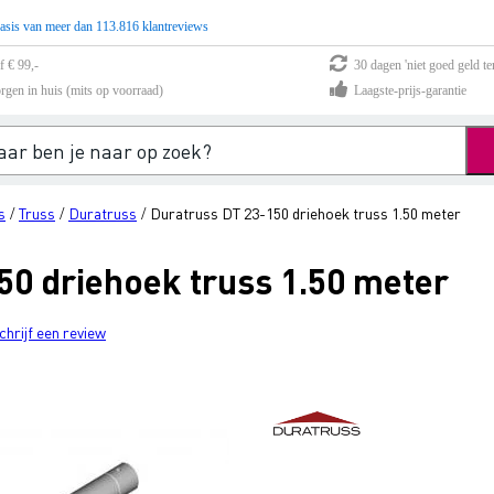
asis van meer dan 113.816 klantreviews
f € 99,-
30 dagen 'niet goed geld te
rgen in huis (mits op voorraad)
Laagste-prijs-garantie
s
Truss
Duratruss
Duratruss DT 23-150 driehoek truss 1.50 meter
/
/
/
50 driehoek truss 1.50 meter
chrijf een review