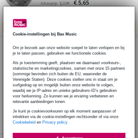
€ 5,65
Adviesprijs
€ 7,50
Bestel nu en ontvang binnen circa 3 weken
In mijn winkelwagen
Cookie-instellingen bij Bax Music
Om je bezoek aan onze website soepel te laten verlopen en bij
je te laten passen, gebruiken we functionele cookies.
Als je toestemming geeft, plaatsen we daarnaast voorkeurs-,
statistische en marketingcookies, samen met onze 15 partners
(sommige bevinden zich buiten de EU, waaronder de
Verenigde Staten). Deze cookies stellen ons in staat om je
surfgedrag op en mogelijk buiten onze website te volgen,
waarbij we je IP-adres en unieke gebruikers-ID’s gebruiken
voor herkenning. Zo kunnen we je ervaring verbeteren en
relevante aanbiedingen tonen.
Je kunt je cookievoorkeuren op elk moment aanpassen of
intrekken via de cookie-instellingen rechtsonder of via onze
Cookiebeleid
en
Privacy policy
.
Accepteren