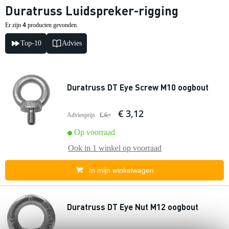
Duratruss Luidspreker-rigging
4
Er zijn
producten gevonden.
Top-10
Advies
Duratruss DT Eye Screw M10 oogbout
€ 3,12
Adviesprijs
€ 6,-
Op voorraad
Ook in
1 winkel
op voorraad
In mijn winkelwagen
Duratruss DT Eye Nut M12 oogbout