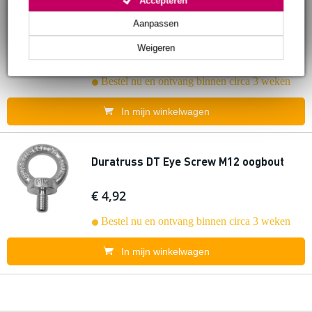
Duratruss DT Eye Nut M10 oogbout
Aanpassen
Weigeren
€ 3,12
Adviesprijs
€ 4,77
Bestel nu en ontvang binnen circa 3 weken
In mijn winkelwagen
Duratruss DT Eye Screw M12 oogbout
€ 4,92
Bestel nu en ontvang binnen circa 3 weken
In mijn winkelwagen