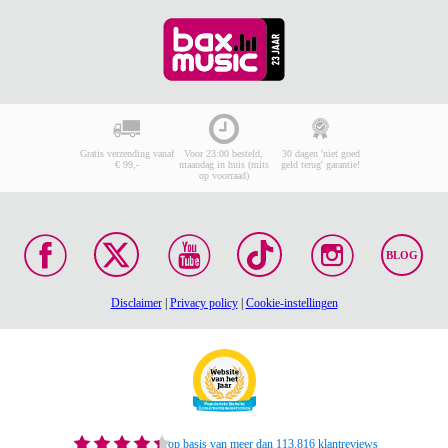
Gratis verzending vanaf
Voor 23:00 besteld,
30 dagen 'niet goed
€ 99,-
maandag in huis (mits
geld terug' garantie!
op voorraad)
BLOG
Disclaimer
|
Privacy policy
|
Cookie-instellingen
op basis van meer dan 113.816 klantreviews