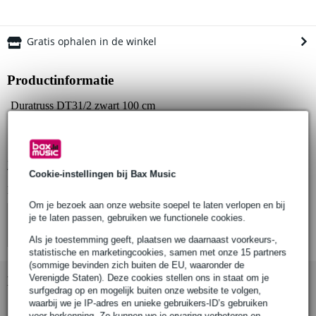
Gratis ophalen in de winkel
Productinformatie
Duratruss DT31/2 zwart 100 cm
truss-buis
kleur: zwart
Bekijk alle productspecificaties
Cookie-instellingen bij Bax Music
Bekijk ook eens (4)
Om je bezoek aan onze website soepel te laten verlopen en bij
je te laten passen, gebruiken we functionele cookies.
Als je toestemming geeft, plaatsen we daarnaast voorkeurs-,
statistische en marketingcookies, samen met onze 15 partners
(sommige bevinden zich buiten de EU, waaronder de
Verenigde Staten). Deze cookies stellen ons in staat om je
Bekijk ook eens (9)
surfgedrag op en mogelijk buiten onze website te volgen,
waarbij we je IP-adres en unieke gebruikers-ID’s gebruiken
voor herkenning. Zo kunnen we je ervaring verbeteren en