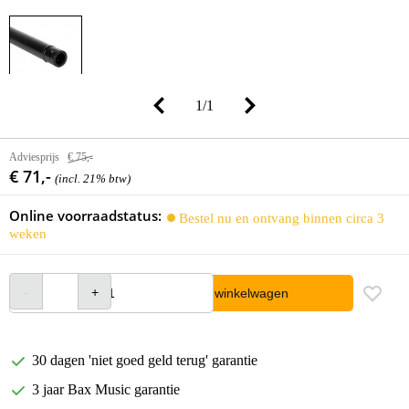
1
/
1
Adviesprijs
€ 75,-
€ 71,-
(incl. 21% btw)
Online voorraadstatus:
Bestel nu en ontvang binnen circa 3
weken
In winkelwagen
30 dagen 'niet goed geld terug' garantie
3 jaar Bax Music garantie