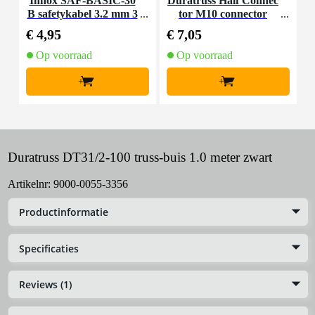
Innox SAF-BASIC-30
Duratruss Half Connec
D
B safetykabel 3.2 mm 3
tor M10 connector
0 cm zwart
€ 4,95
€ 7,05
€
Op voorraad
Op voorraad
+
+
Duratruss DT31/2-100 truss-buis 1.0 meter zwart
Artikelnr:
9000-0055-3356
Productinformatie
Specificaties
Reviews (1)