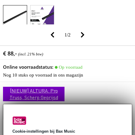
1
/
2
€ 88,-
(incl. 21% btw)
Online voorraadstatus:
Op voorraad
Nog 10 stuks op voorraad in ons magazijn
[NIEUW] ALTURA: Pro
Truss, Scherp Geprijsd
In winkelwagen
Cookie-instellingen bij Bax Music