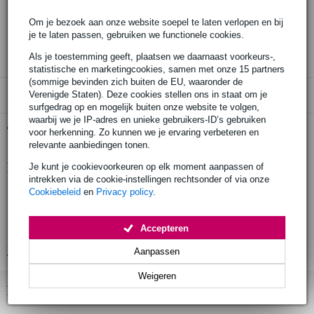
Bestel voor 23:00 = morgen in huis
Om je bezoek aan onze website soepel te laten verlopen en bij
30 dagen 'niet goed geld terug' garantie
je te laten passen, gebruiken we functionele cookies.
3 jaar Bax Music garantie
Als je toestemming geeft, plaatsen we daarnaast voorkeurs-,
statistische en marketingcookies, samen met onze 15 partners
(sommige bevinden zich buiten de EU, waaronder de
Verenigde Staten). Deze cookies stellen ons in staat om je
Alleen geschikt voor:
surfgedrag op en mogelijk buiten onze website te volgen,
waarbij we je IP-adres en unieke gebruikers-ID’s gebruiken
Gratis ophalen in de winkel
voor herkenning. Zo kunnen we je ervaring verbeteren en
relevante aanbiedingen tonen.
Productinformatie
Je kunt je cookievoorkeuren op elk moment aanpassen of
intrekken via de cookie-instellingen rechtsonder of via onze
geproduceerd in Europa volgens strenge eisen
Cookiebeleid
en
Privacy policy
.
gefabriceerd door een fabrikant met meer dan 20 jaar ervaring
Accepteren
afgewerkt met hoogwaardige zwarte RAL poedercoating
Bekijk alle productspecificaties
Aanpassen
Weigeren
Bekijk ook eens (5)