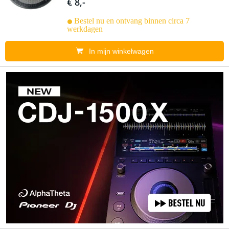
€ 8,-
Bestel nu en ontvang binnen circa 7
werkdagen
In mijn winkelwagen