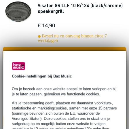
Visaton GRILLE 10 R/134 (black/chrome)
speakergrill
€ 14,90
Bestel nu en ontvang binnen circa 7
werkdagen
In mijn winkelwagen
Visaton GRILLE 10 R/134 (RAL 9006)
Cookie-instellingen bij Bax Music
speakergrill
Om je bezoek aan onze website soepel te laten verlopen en bij
€ 8,85
je te laten passen, gebruiken we functionele cookies.
Als je toestemming geeft, plaatsen we daarnaast voorkeurs-,
Bestel nu en ontvang binnen circa 7
statistische en marketingcookies, samen met onze 15 partners
werkdagen
(sommige bevinden zich buiten de EU, waaronder de
Verenigde Staten). Deze cookies stellen ons in staat om je
In mijn winkelwagen
surfgedrag op en mogelijk buiten onze website te volgen,
waarbij we je IP-adres en unieke gebruikers-ID’s gebruiken