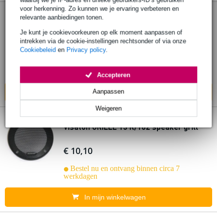
voor herkenning. Zo kunnen we je ervaring verbeteren en
relevante aanbiedingen tonen.
Visaton GRILLE 10 RS speakergrill
Je kunt je cookievoorkeuren op elk moment aanpassen of
intrekken via de cookie-instellingen rechtsonder of via onze
€ 11,30
Cookiebeleid
en
Privacy policy
.
Bestel nu en ontvang binnen circa 7
werkdagen
Accepteren
Aanpassen
In mijn winkelwagen
Weigeren
Visaton GRILLE 13 R/162 speaker grill
€ 10,10
Bestel nu en ontvang binnen circa 7
werkdagen
In mijn winkelwagen