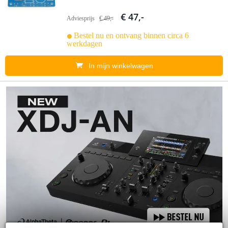
€ 47,-
Adviesprijs
€ 49,-
Bestel nu en ontvang binnen circa 6
werkdagen
In mijn winkelwagen