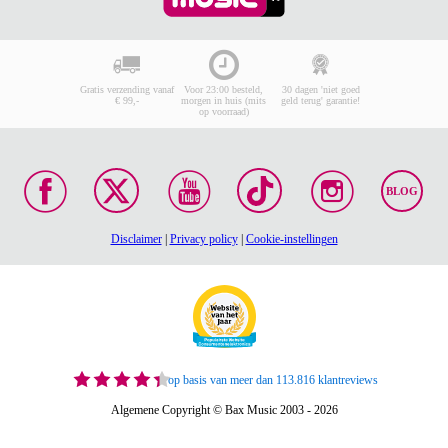
Gratis verzending vanaf
Voor 23:00 besteld,
30 dagen 'niet goed
€ 99,-
morgen in huis (mits
geld terug' garantie!
op voorraad)
BLOG
Disclaimer
|
Privacy policy
|
Cookie-instellingen
op basis van meer dan 113.816 klantreviews
Algemene Copyright © Bax Music 2003 - 2026