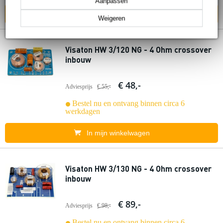
Aanpassen
In mijn winkelwagen
Weigeren
Visaton HW 3/120 NG - 4 Ohm crossover
inbouw
€ 48,-
Adviesprijs
€ 55,-
Bestel nu en ontvang binnen circa 6
werkdagen
In mijn winkelwagen
Visaton HW 3/130 NG - 4 Ohm crossover
inbouw
€ 89,-
Adviesprijs
€ 98,-
Bestel nu en ontvang binnen circa 6