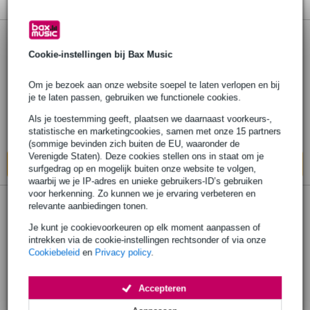
Visaton HW 2/70 NG - 4 Ohm passief 2-
Cookie-instellingen bij Bax Music
weg luidspreker scheidingsfilter
Om je bezoek aan onze website soepel te laten verlopen en bij
€ 33,-
je te laten passen, gebruiken we functionele cookies.
Adviesprijs
€ 35,-
Als je toestemming geeft, plaatsen we daarnaast voorkeurs-,
Bestel nu en ontvang binnen circa 6
statistische en marketingcookies, samen met onze 15 partners
werkdagen
(sommige bevinden zich buiten de EU, waaronder de
Verenigde Staten). Deze cookies stellen ons in staat om je
In mijn winkelwagen
surfgedrag op en mogelijk buiten onze website te volgen,
waarbij we je IP-adres en unieke gebruikers-ID’s gebruiken
voor herkenning. Zo kunnen we je ervaring verbeteren en
relevante aanbiedingen tonen.
Visaton HW 2/70 NG - 8 Ohm crossover
inbouw
Je kunt je cookievoorkeuren op elk moment aanpassen of
intrekken via de cookie-instellingen rechtsonder of via onze
Cookiebeleid
en
Privacy policy
.
€ 30,-
Adviesprijs
€ 35,-
Bestel nu en ontvang binnen circa 6
Accepteren
werkdagen