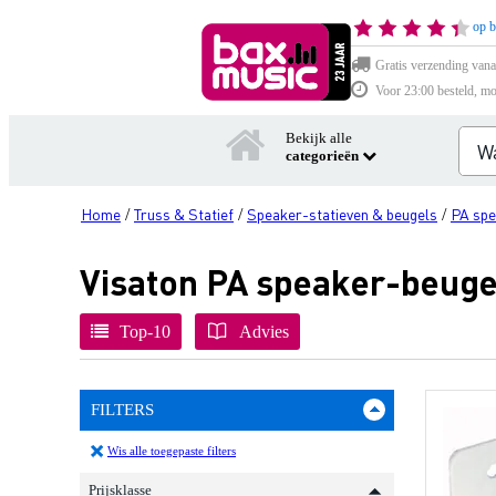
op b
Gratis verzending vana
Voor 23:00 besteld, mo
Bekijk alle
categorieën
Home
Truss & Statief
Speaker-statieven & beugels
PA spe
/
/
/
Visaton PA speaker-beuge
Top-10
Advies
FILTERS
Wis alle toegepaste filters
Prijsklasse