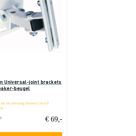
n Universal-joint brackets
eaker-beugel
 nu en ontvang binnen circa 6
en
€ 69,-
js