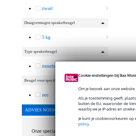
zwart
1
Draagvermogen speakerbeugel
5 kg
1
Type speakerbeugel
muurbeugel
1
Cookie-instellingen bij Bax Musi
Beugel voor specifiek model
Om je bezoek aan onze website s
nee
1
Als je toestemming geeft, plaat
buiten de EU, waaronder de Vere
waarbij we je IP-adres en uniek
ADVIES NODIG?
Je kunt je cookievoorkeuren op 
policy
.
Onze specialisten geven je de best