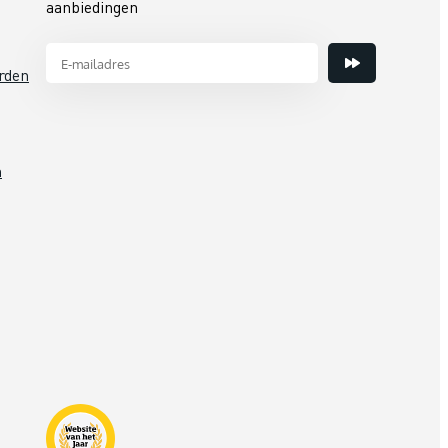
aanbiedingen
rden
n