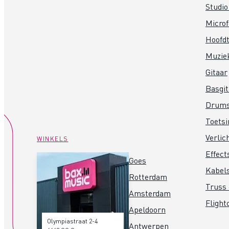
Studio
Micro
Hoofdt
Muzie
Gitaar
Basgit
Drum
Toets
Verlic
WINKELS
Effect
Goes
Kabel
Rotterdam
Truss 
Amsterdam
Flight
Apeldoorn
Olympiastraat 2-4
Antwerpen