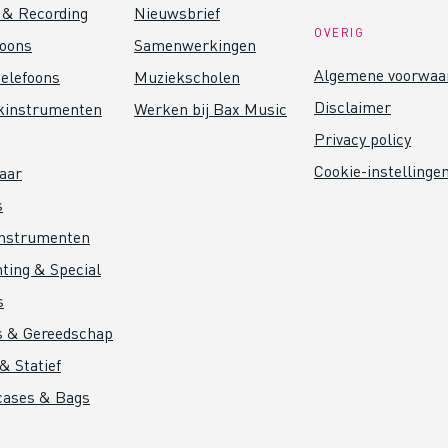
 & Recording
Nieuwsbrief
OVERIG
foons
Samenwerkingen
Algemene voorwaa
elefoons
Muziekscholen
Disclaimer
kinstrumenten
Werken bij Bax Music
Privacy policy
Cookie-instellinge
aar
s
instrumenten
hting & Special
s
s & Gereedschap
& Statief
cases & Bags