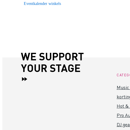
Eventkalender winkels
WE SUPPORT
YOUR STAGE
CATEG
Music 
kortin
Hot &
Pro Au
DJ gea