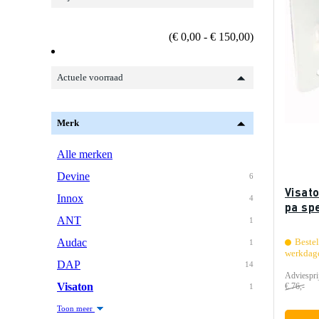
(€ 0,00 - € 150,00)
Actuele voorraad
Merk
Alle merken
Devine
6
Visato
Innox
4
pa sp
ANT
1
Audac
Bestel
1
werkdag
DAP
14
Adviespri
Visaton
€ 76,-
1
Toon meer