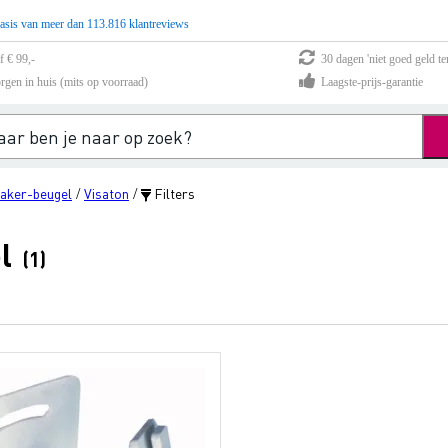
asis van meer dan 113.816 klantreviews
f € 99,-
30 dagen 'niet goed geld te
rgen in huis (mits op voorraad)
Laagste-prijs-garantie
aker-beugel
Visaton
Filters
/
/
l
(1)