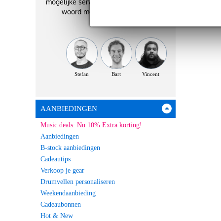
mogelijke service. Zij staan je graag te
woord met het beste advies!
Stefan
Bart
Vincent
AANBIEDINGEN
Music deals: Nu 10% Extra korting!
Aanbiedingen
B-stock aanbiedingen
Cadeautips
Verkoop je gear
Drumvellen personaliseren
Weekendaanbieding
Cadeaubonnen
Hot & New