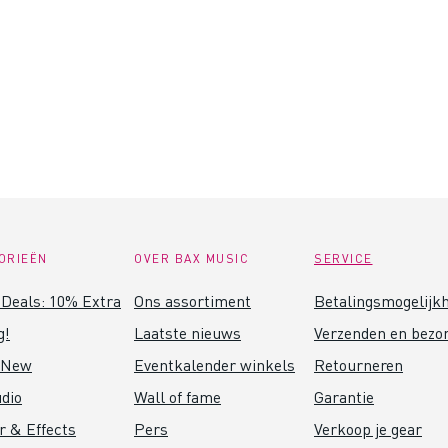
ORIEËN
OVER BAX MUSIC
SERVICE
Deals: 10% Extra
Ons assortiment
Betalingsmogelijk
g!
Laatste nieuws
Verzenden en bezo
 New
Eventkalender winkels
Retourneren
dio
Wall of fame
Garantie
r & Effects
Pers
Verkoop je gear