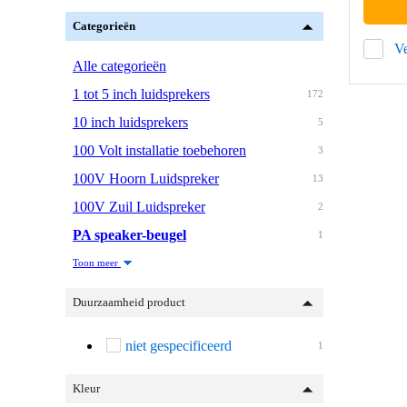
Categorieën
Ve
Alle categorieën
1 tot 5 inch luidsprekers
172
10 inch luidsprekers
5
100 Volt installatie toebehoren
3
100V Hoorn Luidspreker
13
100V Zuil Luidspreker
2
PA speaker-beugel
1
Toon meer
Duurzaamheid product
niet gespecificeerd
1
Kleur