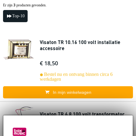
3
Er zijn
producten gevonden.
Top-10
Visaton TR 10.16 100 volt installatie
accessoire
€ 18,50
Bestel nu en ontvang binnen circa 6
werkdagen
In mijn winkelwagen
Visaton TR 6.8 100 volt transformator
€ 20,70
Adviesprijs
€ 20,80