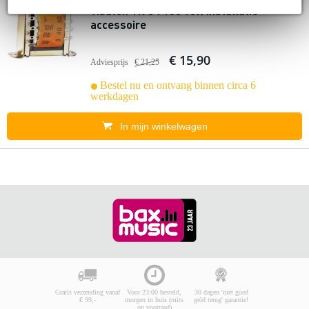
Visaton TR 84 100 volt installatie
accessoire
€ 15,90
Adviesprijs
€ 21,25
Bestel nu en ontvang binnen circa 6
werkdagen
In mijn winkelwagen
Gratis verzending vanaf
Voor 23:00 besteld,
30 dagen 'niet goed
€ 99,-
morgen in huis (mits
geld terug' garantie!
op voorraad)