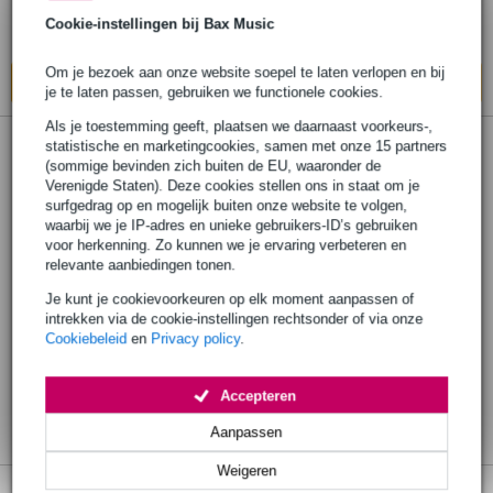
Bestel nu en ontvang binnen circa 6
Cookie-instellingen bij Bax Music
werkdagen
Om je bezoek aan onze website soepel te laten verlopen en bij
In mijn winkelwagen
je te laten passen, gebruiken we functionele cookies.
Als je toestemming geeft, plaatsen we daarnaast voorkeurs-,
statistische en marketingcookies, samen met onze 15 partners
(sommige bevinden zich buiten de EU, waaronder de
Verenigde Staten). Deze cookies stellen ons in staat om je
surfgedrag op en mogelijk buiten onze website te volgen,
waarbij we je IP-adres en unieke gebruikers-ID’s gebruiken
voor herkenning. Zo kunnen we je ervaring verbeteren en
relevante aanbiedingen tonen.
Je kunt je cookievoorkeuren op elk moment aanpassen of
intrekken via de cookie-instellingen rechtsonder of via onze
Cookiebeleid
en
Privacy policy
.
Accepteren
Aanpassen
Weigeren