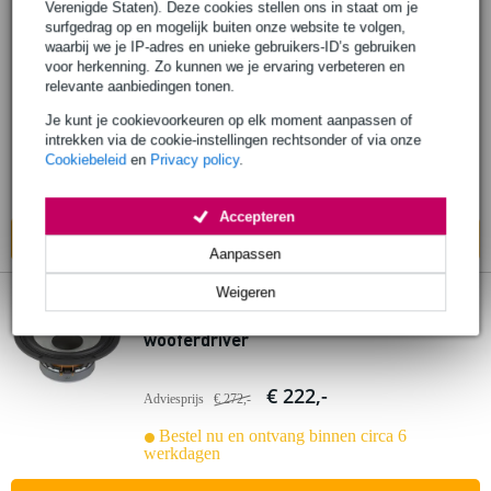
1 review
Verenigde Staten). Deze cookies stellen ons in staat om je
surfgedrag op en mogelijk buiten onze website te volgen,
waarbij we je IP-adres en unieke gebruikers-ID’s gebruiken
Visaton W 200 S 8 inch woofer 115W 8
voor herkenning. Zo kunnen we je ervaring verbeteren en
Ohm
relevante aanbiedingen tonen.
Je kunt je cookievoorkeuren op elk moment aanpassen of
€ 59,-
Adviesprijs
€ 79,-
intrekken via de cookie-instellingen rechtsonder of via onze
Cookiebeleid
en
Privacy policy
.
Bestel nu en ontvang binnen circa 6
werkdagen
Accepteren
In mijn winkelwagen
Aanpassen
Weigeren
Visaton AL 200 - 8 Ohm 20 cm high-end
wooferdriver
€ 222,-
Adviesprijs
€ 272,-
Bestel nu en ontvang binnen circa 6
werkdagen