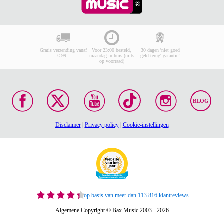
Gratis verzending vanaf
Voor 23:00 besteld,
30 dagen 'niet goed
€ 99,-
maandag in huis (mits
geld terug' garantie!
op voorraad)
BLOG
Disclaimer
|
Privacy policy
|
Cookie-instellingen
op basis van meer dan 113.816 klantreviews
Algemene Copyright © Bax Music 2003 - 2026