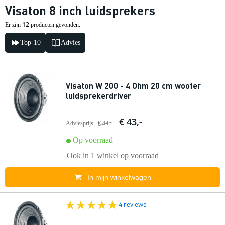
Visaton 8 inch luidsprekers
12
Er zijn
producten gevonden.
Top-10
Advies
Visaton W 200 - 4 Ohm 20 cm woofer
luidsprekerdriver
€ 43,-
Adviesprijs
€ 44,-
Op voorraad
Ook in
1 winkel
op voorraad
In mijn winkelwagen
4 reviews