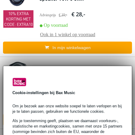
€ 28,-
10% EXTRA
Adviesprijs
€ 35,-
KORTING MET
CODE: EXTRA10
Op voorraad
Ook in
1 winkel
op voorraad
In mijn winkelwagen
Visaton WS 20 E - 4 Ohm 20 cm HiFi
woofer driver
€ 46,-
Adviesprijs
€ 47,-
Cookie-instellingen bij Bax Music
Bestel nu en ontvang binnen circa 6
Om je bezoek aan onze website soepel te laten verlopen en bij
werkdagen
je te laten passen, gebruiken we functionele cookies.
In mijn winkelwagen
Als je toestemming geeft, plaatsen we daarnaast voorkeurs-,
statistische en marketingcookies, samen met onze 15 partners
(sommige bevinden zich buiten de EU, waaronder de