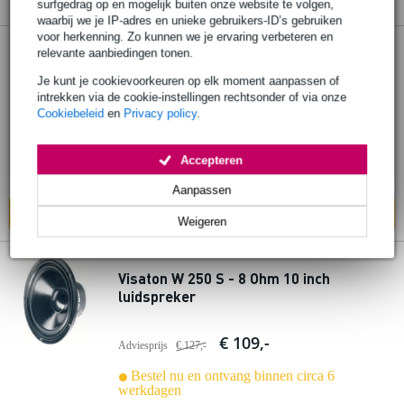
surfgedrag op en mogelijk buiten onze website te volgen,
waarbij we je IP-adres en unieke gebruikers-ID’s gebruiken
voor herkenning. Zo kunnen we je ervaring verbeteren en
relevante aanbiedingen tonen.
Visaton W 250 S - 4 Ohm 10 inch
luidspreker
Je kunt je cookievoorkeuren op elk moment aanpassen of
intrekken via de cookie-instellingen rechtsonder of via onze
Cookiebeleid
en
Privacy policy
.
€ 109,-
Adviesprijs
€ 127,-
Bestel nu en ontvang binnen circa 6
Accepteren
werkdagen
Aanpassen
In mijn winkelwagen
Weigeren
Visaton W 250 S - 8 Ohm 10 inch
luidspreker
€ 109,-
Adviesprijs
€ 127,-
Bestel nu en ontvang binnen circa 6
werkdagen