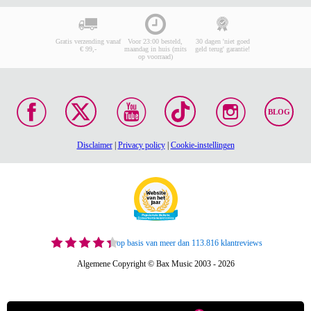
Gratis verzending vanaf
Voor 23:00 besteld,
30 dagen 'niet goed
€ 99,-
maandag in huis (mits
geld terug' garantie!
op voorraad)
BLOG
Disclaimer
|
Privacy policy
|
Cookie-instellingen
op basis van meer dan 113.816 klantreviews
Algemene Copyright © Bax Music 2003 - 2026