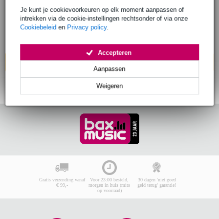
Je kunt je cookievoorkeuren op elk moment aanpassen of
€ 19,90
intrekken via de cookie-instellingen rechtsonder of via onze
Cookiebeleid
en
Privacy policy
.
Bestel nu en ontvang binnen circa 6
werkdagen
Accepteren
In mijn winkelwagen
Aanpassen
Weigeren
Gratis verzending vanaf
Voor 23:00 besteld,
30 dagen 'niet goed
€ 99,-
morgen in huis (mits
geld terug' garantie!
op voorraad)