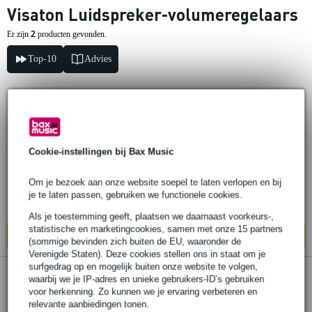
Visaton Luidspreker-volumeregelaars
2
Er zijn
producten gevonden.
Top-10
Advies
Visaton LC 95 luidspreker-
volumeregelaar
Cookie-instellingen bij Bax Music
€ 48,-
Adviesprijs
€ 52,-
Om je bezoek aan onze website soepel te laten verlopen en bij
Bestel nu en ontvang binnen circa 6
je te laten passen, gebruiken we functionele cookies.
werkdagen
Als je toestemming geeft, plaatsen we daarnaast voorkeurs-,
statistische en marketingcookies, samen met onze 15 partners
In mijn winkelwagen
(sommige bevinden zich buiten de EU, waaronder de
Verenigde Staten). Deze cookies stellen ons in staat om je
surfgedrag op en mogelijk buiten onze website te volgen,
waarbij we je IP-adres en unieke gebruikers-ID’s gebruiken
Visaton LC 57 luidspreker-
voor herkenning. Zo kunnen we je ervaring verbeteren en
volumeregelaar
relevante aanbiedingen tonen.