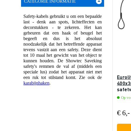
CATEGORIE INFORMATIE
Safety-kabels gebruikt u om een bepaalde
last - denk aan spots, lichteffecten en
decorstukken - te zekeren. Het kan
gebeuren dat een haak of beugel het
begeeft en dus is het absoluut
noodzakelijk dat het betreffende apparaat
tevens vastzit aan een safety. Deze dient
tot 10 maal het gewicht van het object te
kunnen houden. De Showtec Saveking
safety's remmen de val af (middels een
speciale lus) zodat het apparaat niet met
Euroli
een ruk tot stilstand komt. Zie ook de
400x3
karabijnhaken
.
safet
A50
Op voo
€ 6,-