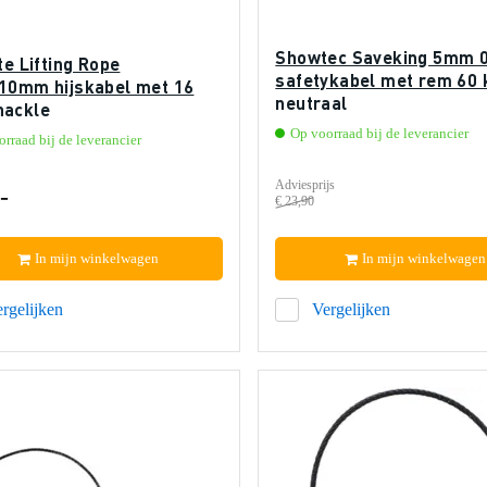
Showtec Saveking 5mm 
te Lifting Rope
safetykabel met rem 60 
10mm hijskabel met 16
neutraal
ackle
Op voorraad bij de leverancier
rraad bij de leverancier
Adviesprijs
-
€ 23,90
In mijn winkelwagen
In mijn winkelwagen
rgelijken
Vergelijken