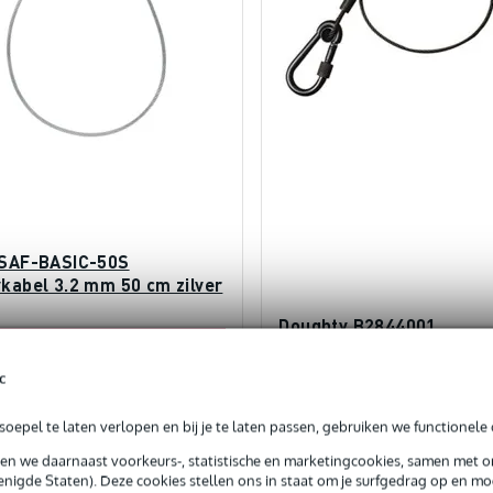
 SAF-BASIC-50S
ykabel 3.2 mm 50 cm zilver
Doughty B2844001
EXTRA KORTING MET CODE:
Veiligheidskabel 70 cm z
EXTRA10
kg
c
orraad
Op voorraad
oepel te laten verlopen en bij je te laten passen, gebruiken we functionele 
€ 3,94
€
js
Adviesprijs
sen we daarnaast voorkeurs-, statistische en marketingcookies, samen met 
€ 14,30
nigde Staten). Deze cookies stellen ons in staat om je surfgedrag op en mog