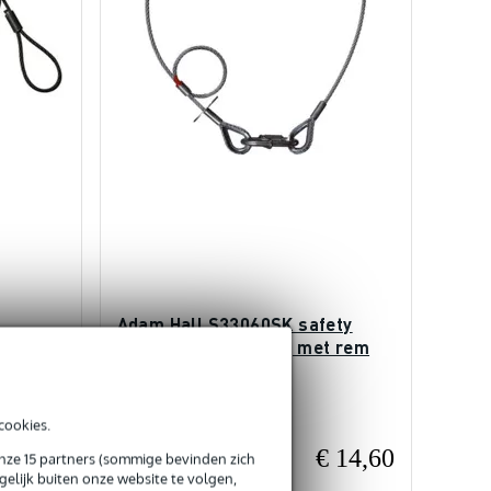
Adam Hall S33060SK safety
wart 36
kabel 3mm Saveking met rem
60 cm
Op voorraad
cookies.
 13,90
€ 14,60
Adviesprijs
onze 15 partners (sommige bevinden zich
€ 20,60
elijk buiten onze website te volgen,