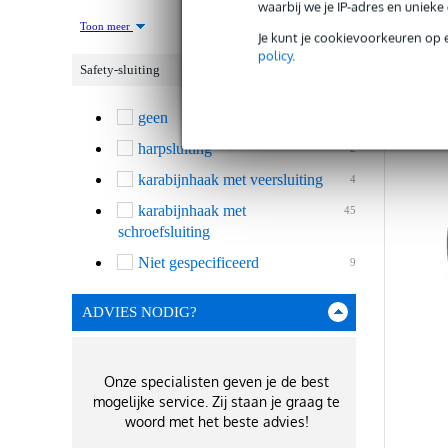
waarbij we je IP-adres en uniek
Toon meer
Je kunt je cookievoorkeuren op 
policy
.
Safety-sluiting
Ve
geen
4
harpsluiting
2
karabijnhaak met veersluiting
4
karabijnhaak met
45
schroefsluiting
Niet gespecificeerd
9
ADVIES NODIG?
Onze specialisten geven je de best
mogelijke service. Zij staan je graag te
woord met het beste advies!