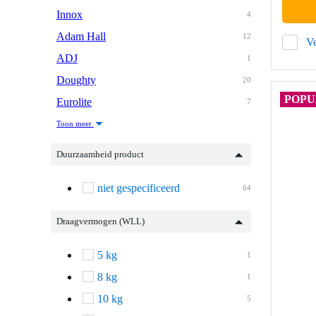
Innox
4
Adam Hall
12
Ve
ADJ
1
Doughty
20
POPU
Eurolite
7
Toon meer
Duurzaamheid product
niet gespecificeerd
64
Draagvermogen (WLL)
5 kg
1
8 kg
1
10 kg
5