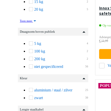
15 kg
2
Innox
20 kg
5
safet
Toon meer
Op vo
Draagnorm boven publiek
Adviespri
€ 11,10
5 kg
4
100 kg
2
200 kg
2
Ve
niet gespecificeerd
56
Kleur
POPU
aluminium / staal / zilver
25
zwart
39
Lengte staalkabel