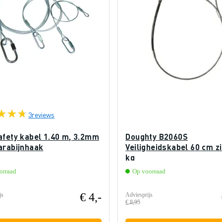
3
reviews
afety kabel 1.40 m, 3.2mm
Doughty B2060S
arabijnhaak
Veiligheidskabel 60 cm zi
kg
orraad
Op voorraad
€ 4,-
js
Adviesprijs
€ 8,95