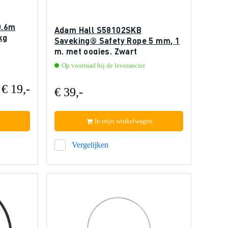
0.6m
Adam Hall S58102SKB
kg
Saveking® Safety Rope 5 mm, 1
m, met oogjes, Zwart
Op voorraad bij de leverancier
€ 19,-
€ 39,-
In mijn winkelwagen
Vergelijken