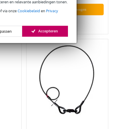
eteren en relevante aanbiedingen tonen.
In mijn winkelwagen
of via onze
Cookiebeleid
en
Privacy
Vergelijken
Accepteren
passen