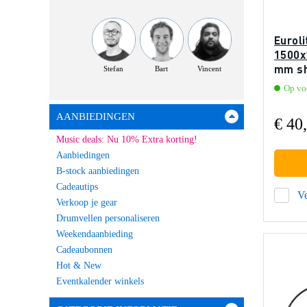
Euroli
1500x
mm sh
Stefan
Bart
Vincent
Op voo
AANBIEDINGEN
€ 40,
Music deals: Nu 10% Extra korting!
Aanbiedingen
B-stock aanbiedingen
Cadeautips
Ve
Verkoop je gear
Drumvellen personaliseren
Weekendaanbieding
Cadeaubonnen
Hot & New
Eventkalender winkels