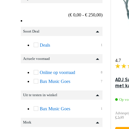
(€ 0,00 - € 250,00)
Soort Deal
Deals
1
Actuele voorraad
4.7
Online op voorraad
8
ADJ S
Bax Music Goes
7
met k
Uit te testen in winkel
Op vo
Bax Music Goes
1
Adviespri
€ 5,55
Merk