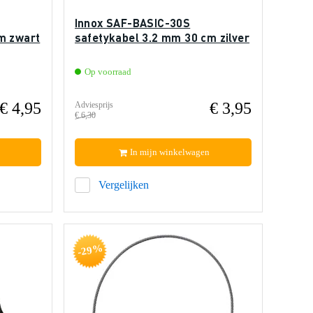
Innox SAF-BASIC-30S
m zwart
safetykabel 3.2 mm 30 cm zilver
Op voorraad
€ 4,95
€ 3,95
Adviesprijs
€ 6,30
In mijn winkelwagen
Vergelijken
-29%