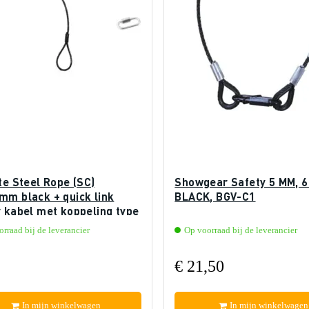
te Steel Rope (SC)
Showgear Safety 5 MM, 6
mm black + quick link
BLACK, BGV-C1
y kabel met koppeling type
rraad bij de leverancier
Op voorraad bij de leverancier
€ 21,50
In mijn winkelwagen
In mijn winkelwagen