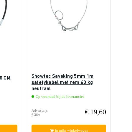
Showtec Saveking 5mm 1m
0 CM,
safetykabel met rem 60 kg
neutraal
Op voorraad bij de leverancier
€ 19,60
Adviesprijs
€ 36,-
In mijn winkelwagen