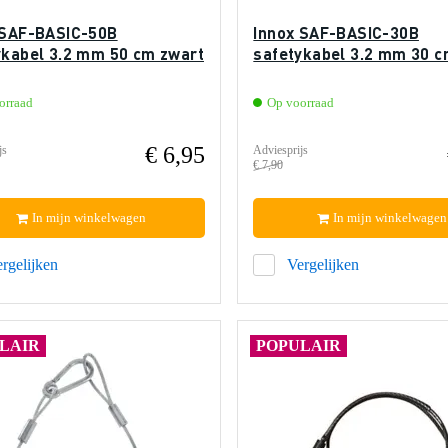
 SAF-BASIC-50B
Innox SAF-BASIC-30B
ykabel 3.2 mm 50 cm zwart
safetykabel 3.2 mm 30 c
orraad
Op voorraad
€ 6,95
js
Adviesprijs
€ 7,90
In mijn winkelwagen
In mijn winkelwagen
rgelijken
Vergelijken
LAIR
POPULAIR