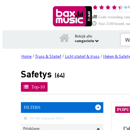
op b
Gratis verzending vana
Voor 23:00 besteld, ma
Bekijk alle
categorieën
Home
Truss & Statief
Licht statief & truss
Haken & Safet
/
/
/
Safetys
(64)
Top-10
FILTERS
POPU
Wis alle toegepaste filters
Prijsklasse