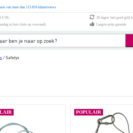
asis van meer dan 113.816 klantreviews
f € 99,-
30 dagen 'niet goed geld te
andag in huis (mits op voorraad)
Laagste-prijs-garantie
ys
Safetys
/
LAIR
POPULAIR