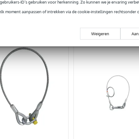
e gebruikers-ID’s gebruiken voor herkenning. Zo kunnen we je ervaring verb
In mijn winkelwagen
In mijn winkelwagen
elk moment aanpassen of intrekken via de cookie-instellingen rechtsonder 
rgelijken
Vergelijken
Weigeren
Aan