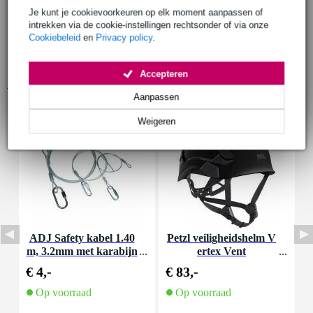
Je kunt je cookievoorkeuren op elk moment aanpassen of
intrekken via de cookie-instellingen rechtsonder of via onze
Cookiebeleid
en
Privacy policy
.
Accepteren
Accessoires (7)
Aanpassen
Weigeren
ADJ Safety kabel 1.40
Petzl veiligheidshelm V
P
m, 3.2mm met karabijn
ertex Vent
haak
€ 4,-
€ 83,-
€
Op voorraad
Op voorraad