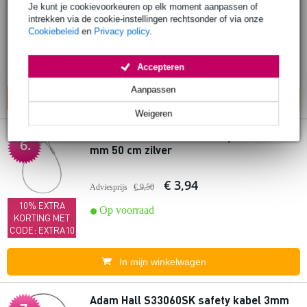
5.
zilver 20 kg
Je kunt je cookievoorkeuren op elk moment aanpassen of
intrekken via de cookie-instellingen rechtsonder of via onze
Cookiebeleid
en
Privacy policy
.
€ 7,65
Adviesprijs
€ 8,95
Accepteren
Op voorraad
Aanpassen
In mijn winkelwagen
Weigeren
Innox SAF-BASIC-50S safetykabel 3.2
6.
mm 50 cm zilver
€ 3,94
Adviesprijs
€ 9,50
10% EXTRA
Op voorraad
KORTING MET
CODE: EXTRA10
In mijn winkelwagen
Adam Hall S33060SK safety kabel 3mm