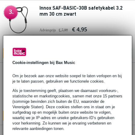
Innox SAF-BASIC-30B safetykabel 3.2
3.
mm 30 cm zwart
€ 4,95
Adviesprijs
€ 7,90
Op voorraad
In mijn winkelwagen
Cookie-instellingen bij Bax Music
Doughty B2844001 Veiligheidskabel 70
4.
cm zwart 36 kg
Om je bezoek aan onze website soepel te laten verlopen en bij
je te laten passen, gebruiken we functionele cookies.
€ 13,90
Als je toestemming geeft, plaatsen we daarnaast voorkeurs-,
Adviesprijs
€ 14,30
statistische en marketingcookies, samen met onze 15 partners
(sommige bevinden zich buiten de EU, waaronder de
Op voorraad
Verenigde Staten). Deze cookies stellen ons in staat om je
surfgedrag op en mogelijk buiten onze website te volgen,
In mijn winkelwagen
waarbij we je IP-adres en unieke gebruikers-ID’s gebruiken
voor herkenning. Zo kunnen we je ervaring verbeteren en
relevante aanbiedingen tonen.
Doughty B2060S Veiligheidskabel 60 cm