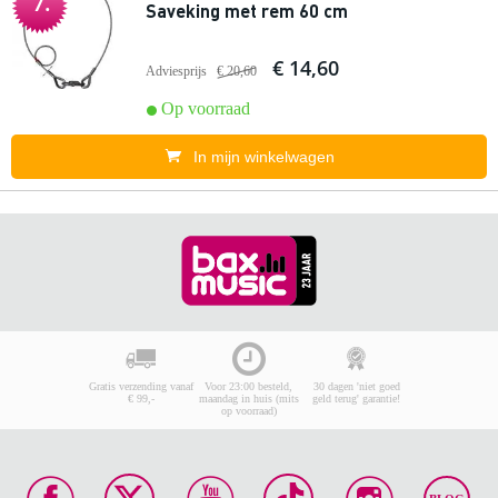
7.
Saveking met rem 60 cm
€ 14,60
Adviesprijs
€ 20,60
Op voorraad
In mijn winkelwagen
Gratis verzending vanaf
Voor 23:00 besteld,
30 dagen 'niet goed
€ 99,-
maandag in huis (mits
geld terug' garantie!
op voorraad)