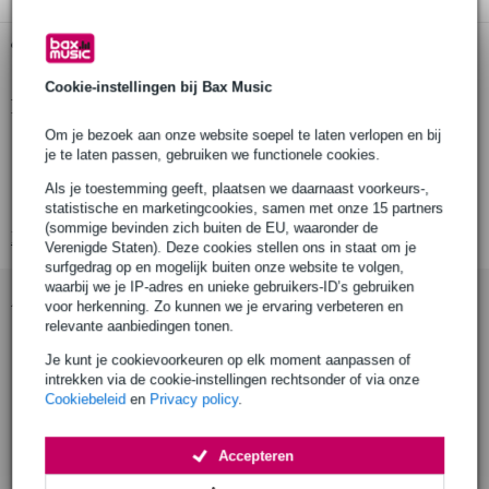
Gratis ophalen in de winkel
Cookie-instellingen bij Bax Music
Productinformatie
Om je bezoek aan onze website soepel te laten verlopen en bij
Draagvermogen (WLL): 50kg
je te laten passen, gebruiken we functionele cookies.
Diameter staalkabel: 4mm
Als je toestemming geeft, plaatsen we daarnaast voorkeurs-,
Lengte staalkabel: 700mm
statistische en marketingcookies, samen met onze 15 partners
(sommige bevinden zich buiten de EU, waaronder de
Bekijk alle productspecificaties
Verenigde Staten). Deze cookies stellen ons in staat om je
surfgedrag op en mogelijk buiten onze website te volgen,
waarbij we je IP-adres en unieke gebruikers-ID’s gebruiken
Accessoires (9)
voor herkenning. Zo kunnen we je ervaring verbeteren en
relevante aanbiedingen tonen.
Je kunt je cookievoorkeuren op elk moment aanpassen of
intrekken via de cookie-instellingen rechtsonder of via onze
Cookiebeleid
en
Privacy policy
.
Accepteren