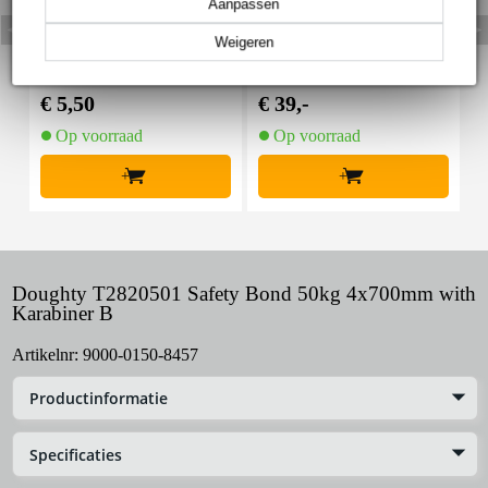
Aanpassen
Weigeren
Innox Snap 27 kabelbi
Innox IVA 01 LS Kit he
I
nder met klittenband s
avy lichtstatief + T-bar
mal zwart (10 stuks)
€ 5,50
€ 39,-
€
Op voorraad
Op voorraad
+
+
Doughty T2820501 Safety Bond 50kg 4x700mm with
Karabiner B
Artikelnr:
9000-0150-8457
Productinformatie
Specificaties