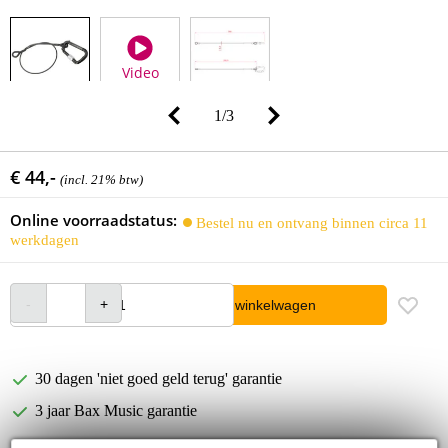
Video
1
/
3
€ 44,-
(incl. 21% btw)
Online voorraadstatus:
Bestel nu en ontvang binnen circa 11
werkdagen
In winkelwagen
30 dagen 'niet goed geld terug' garantie
3 jaar Bax Music garantie