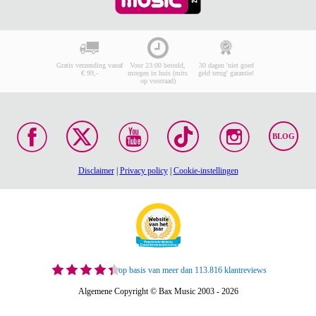
Gratis verzending vanaf
Voor 23:00 besteld,
30 dagen 'niet goed
€ 99,-
morgen in huis (mits
geld terug' garantie!
op voorraad)
BLOG
Disclaimer
|
Privacy policy
|
Cookie-instellingen
op basis van meer dan 113.816 klantreviews
Algemene Copyright © Bax Music 2003 - 2026