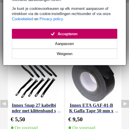
Je kunt je cookievoorkeuren op elk moment aanpassen of
intrekken via de cookie-instellingen rechtsonder of via onze
Cookiebeleid
en
Privacy policy
.
Accepteren
Accessoires (9)
Aanpassen
Weigeren
Innox Snap 27 kabelbi
Innox ETA GAF-01-B
I
nder met klittenband s
K Gaffa Tape 50 mm x
mal zwart (10 stuks)
50 m zwart
€ 5,50
€ 9,50
€
Op voorraad
Op voorraad