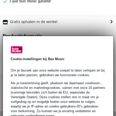
3 jaar Bax Music garantie
Gratis ophalen in de winkel
Productinformatie
product type: veiligheidskabel
type: Saveking
kabeldiameter: 5 mm
Cookie-instellingen bij Bax Music
Bekijk alle productspecificaties
Om je bezoek aan onze website soepel te laten verlopen en bij
je te laten passen, gebruiken we functionele cookies.
Bekijk ook eens (1)
Als je toestemming geeft, plaatsen we daarnaast voorkeurs-,
statistische en marketingcookies, samen met onze 15 partners
(sommige bevinden zich buiten de EU, waaronder de
Verenigde Staten). Deze cookies stellen ons in staat om je
surfgedrag op en mogelijk buiten onze website te volgen,
waarbij we je IP-adres en unieke gebruikers-ID’s gebruiken
voor herkenning. Zo kunnen we je ervaring verbeteren en
relevante aanbiedingen tonen.