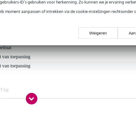
e gebruikers-ID’s gebruiken voor herkenning. Zo kunnen we je ervaring verb
niet over uit zullen glijden.
elk moment aanpassen of intrekken via de cookie-instellingen rechtsonder 
Weigeren
Aan
t gespecificeerd
belmat
t van toepassing
t van toepassing
,3 kg
0 x 20,0 x 20,0 cm