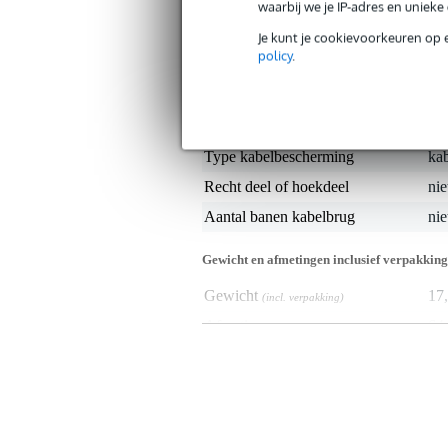
waarbij we je IP-adres en uniek
mat goed blijft liggen en dat mensen er 
Je kunt je cookievoorkeuren op 
Specificaties
policy
.
Productkenmerken
Duurzaamheid product
nie
Type kabelbescherming
ka
Recht deel of hoekdeel
nie
Aantal banen kabelbrug
nie
Gewicht en afmetingen inclusief verpakking
Gewicht
17
(incl. verpakking)
Afmeting
64,
(incl. verpakking)
Productspecificaties
Standaard fijnribloper
materiaal: SBR rubber
afmeting: 0.60 x 10 meter