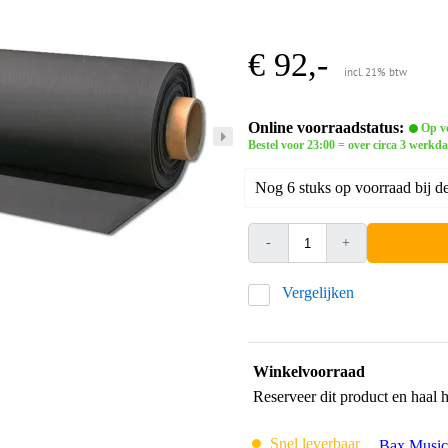
€ 92,-
incl. 21% btw
Online voorraadstatus:
Op vo
Bestel voor 23:00 = over circa 3 werkda
Nog 6 stuks op voorraad bij de
-
+
Vergelijken
Winkelvoorraad
Reserveer dit product en haal 
Snel leverbaar
Bax Music