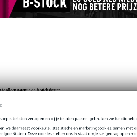
g je alleen garantie op fabrieksfouten.
rieksfouten.
c
oepel te laten verlopen en bij je te laten passen, gebruiken we functionele 
ze onder deze kabelmat leggen. Deze Audio Accez is 60 centimete
sen we daarnaast voorkeurs-, statistische en marketingcookies, samen met 
bels onder. Met een lengte van 10 meter kunt u daarnaast wat afstan
nigde Staten). Deze cookies stellen ons in staat om je surfgedrag op en mog
evig SBR-rubber. Zowel de boven als onderzijde zijn zo gemaakt dat d