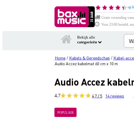
op b
Gratis verzending vana
Voor 23:00 besteld, mo
Bekijk alle
categorieën
Home
Kabels & Gereedschap
Kabel-acce
/
/
Audio Accez kabelmat 60 cm x 10 m
Audio Accez kabel
4.7
4,7 / 5
14
reviews
POPULAIR