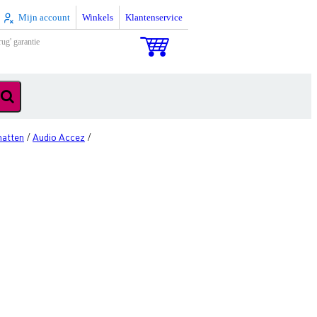
Mijn account
Winkels
Klantenservice
rug' garantie
matten
Audio Accez
/
/