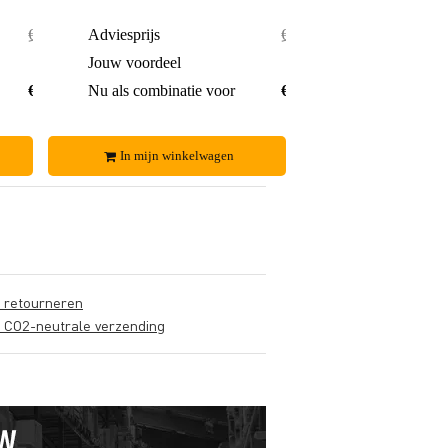
€ 460,-
Adviesprijs
€ 184,-
€ 15,-
Jouw voordeel
€ 4,-
€ 445,-
Nu als combinatie voor
€ 180,-
In mijn winkelwagen
s retourneren
s CO2-neutrale verzending