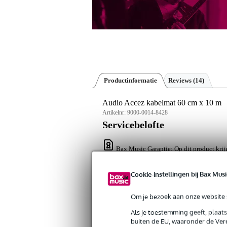
Productinformatie
Reviews
(14)
Audio Accez kabelmat 60 cm x 10 m
Artikelnr:
9000-0014-8428
Servicebelofte
Bax Music Garantie
: Op dit product krij
Op dit product krijg je alleen garantie op fab
Cookie-instellingen bij Bax Musi
Algemeen
Om je bezoek aan onze website s
Om uw kabels te beschermen kunt u 
Als je toestemming geeft, plaat
breed, dus hier kunnen aardig wat ka
buiten de EU, waaronder de Vere
overbruggen. Vervaardigd uit zeer st