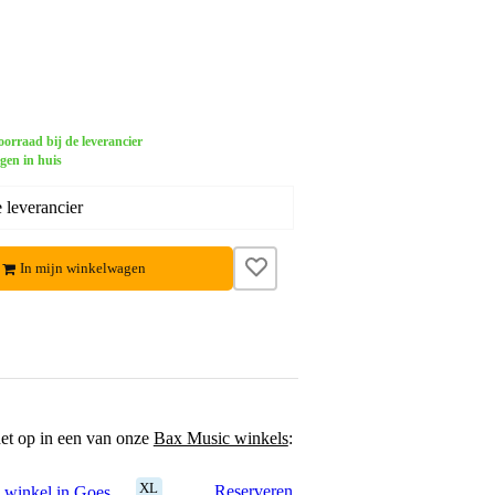
orraad bij de leverancier
gen in huis
 leverancier
In mijn winkelwagen
het op in een van onze
Bax Music winkels
:
XL
Reserveren
 winkel in Goes