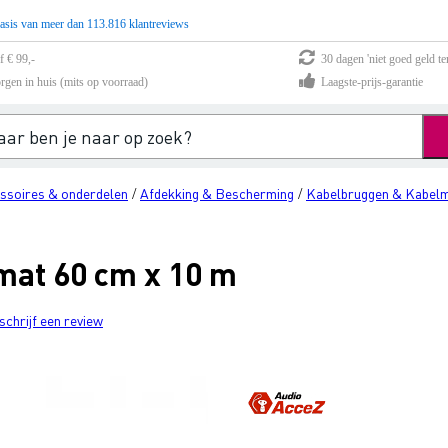
asis van meer dan 113.816 klantreviews
f € 99,-
30 dagen 'niet goed geld te
rgen in huis (mits op voorraad)
Laagste-prijs-garantie
ssoires & onderdelen
Afdekking & Bescherming
Kabelbruggen & Kabel
/
/
mat 60 cm x 10 m
schrijf een review