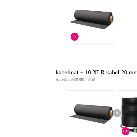
2x
kabelmat + 10 XLR kabel 20 me
Artikelnr: 9000-0014-8429
+
10x