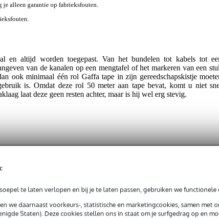
g je alleen garantie op fabrieksfouten.
rieksfouten.
l en altijd worden toegepast. Van het bundelen tot kabels tot ee
aangeven van de kanalen op een mengtafel of het markeren van een stu
dan ook minimaal één rol Gaffa tape in zijn gereedschapskistje moete
ebruik is. Omdat deze rol 50 meter aan tape bevat, komt u niet sne
aklaag laat deze geen resten achter, maar is hij wel erg stevig.
t gespecificeerd
 m
c
 mm
oepel te laten verlopen en bij je te laten passen, gebruiken we functionele 
art
sen we daarnaast voorkeurs-, statistische en marketingcookies, samen met 
tuk
nigde Staten). Deze cookies stellen ons in staat om je surfgedrag op en mog