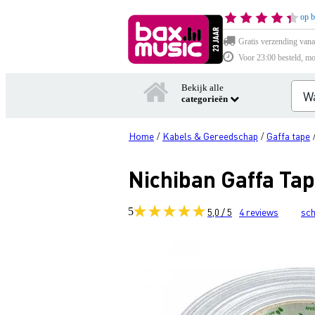
op b
Gratis verzending vana
Voor 23:00 besteld, mo
Bekijk alle
categorieën
Home
Kabels & Gereedschap
Gaffa tape
/
/
Nichiban Gaffa Ta
5
5,0 / 5
4
reviews
sch