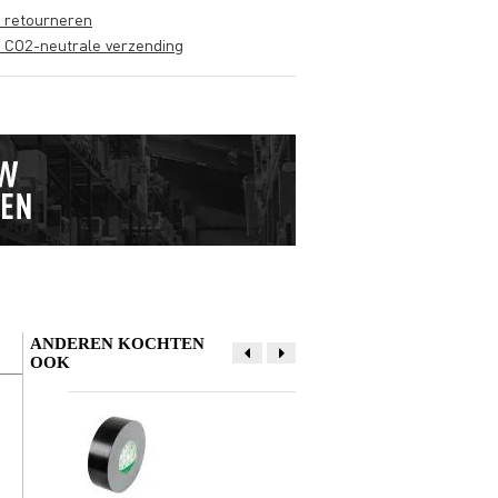
s retourneren
s CO2-neutrale verzending
ANDEREN KOCHTEN
OOK
Schrijf zelf een review
Je naam
A&C
9 juni 2026