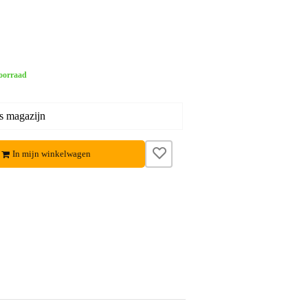
oorraad
s magazijn
In mijn winkelwagen