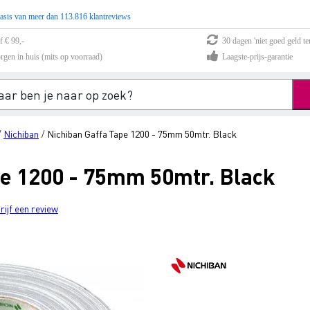
asis van meer dan 113.816 klantreviews
f € 99,-
30 dagen 'niet goed geld te
rgen in huis (mits op voorraad)
Laagste-prijs-garantie
Nichiban
Nichiban Gaffa Tape 1200 - 75mm 50mtr. Black
/
/
pe 1200 - 75mm 50mtr. Black
rijf een review