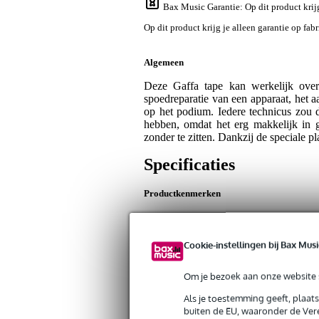
Bax Music Garantie
: Op dit product krij
Op dit product krijg je alleen garantie op fab
Algemeen
Deze Gaffa tape kan werkelijk overa
spoedreparatie van een apparaat, het 
op het podium. Iedere technicus zou 
hebben, omdat het erg makkelijk in g
zonder te zitten. Dankzij de speciale pl
Specificaties
Productkenmerken
Duurzaamheid product
nie
Lengte tape
50
Cookie-instellingen bij Bax Musi
Breedte tape
75
Om je bezoek aan onze website s
Kleur
zw
Als je toestemming geeft, plaat
Hoeveelheid
1 s
buiten de EU, waaronder de Vere