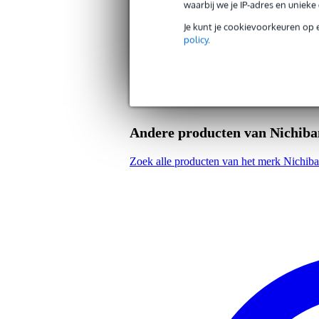
waarbij we je IP-adres en uniek
Gewicht en afmetingen inclusief verpakking
Je kunt je cookievoorkeuren op 
policy
.
Gewicht
10
(incl. verpakking)
Afmeting
16,
(incl. verpakking)
Productspecificaties
breedte rol: 75 mm
lengte rol: 50 meter
Andere producten van Nichiba
kleur: zwart
eenvoudig te scheuren
Zoek alle producten van het merk Nichib
laat geen resten achter
kwalitatieve linnen Duct tape
uit de 1200-serie