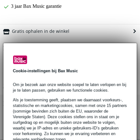
3 jaar Bax Music garantie
Gratis ophalen in de winkel
Productinformatie
breedte rol: 75 mm
lengte rol: 50 meter
Cookie-instellingen bij Bax Music
kleur: wit
Om je bezoek aan onze website soepel te laten verlopen en bij
Bekijk alle productspecificaties
je te laten passen, gebruiken we functionele cookies.
Als je toestemming geeft, plaatsen we daarnaast voorkeurs-,
Bekijk ook eens (2)
statistische en marketingcookies, samen met onze 15 partners
(sommige bevinden zich buiten de EU, waaronder de
Verenigde Staten). Deze cookies stellen ons in staat om je
surfgedrag op en mogelijk buiten onze website te volgen,
waarbij we je IP-adres en unieke gebruikers-ID’s gebruiken
voor herkenning. Zo kunnen we je ervaring verbeteren en
relevante aanbiedingen tonen.