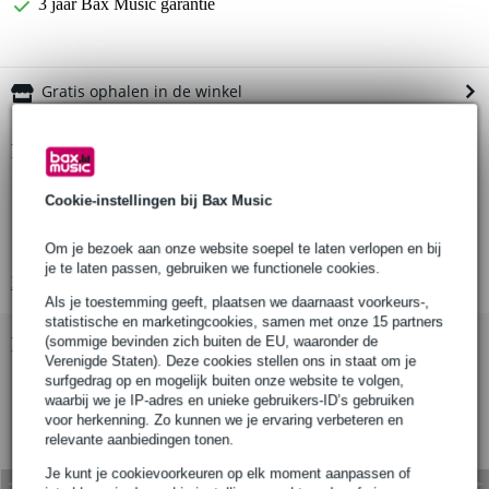
3 jaar Bax Music garantie
Gratis ophalen in de winkel
Productinformatie
producttype: veiligheidskabel
Cookie-instellingen bij Bax Music
type: Saveking®
diameter kabel: 5 mm
Om je bezoek aan onze website soepel te laten verlopen en bij
je te laten passen, gebruiken we functionele cookies.
Bekijk alle productspecificaties
Als je toestemming geeft, plaatsen we daarnaast voorkeurs-,
statistische en marketingcookies, samen met onze 15 partners
Bekijk ook eens (1)
(sommige bevinden zich buiten de EU, waaronder de
Verenigde Staten). Deze cookies stellen ons in staat om je
surfgedrag op en mogelijk buiten onze website te volgen,
waarbij we je IP-adres en unieke gebruikers-ID’s gebruiken
voor herkenning. Zo kunnen we je ervaring verbeteren en
relevante aanbiedingen tonen.
Je kunt je cookievoorkeuren op elk moment aanpassen of