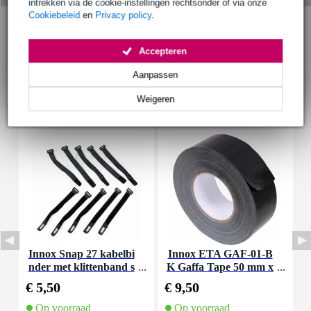
intrekken via de cookie-instellingen rechtsonder of via onze
Cookiebeleid
en
Privacy policy
.
Accepteren
Aanpassen
Weigeren
Accessoires (9)
Innox Snap 27 kabelbi
Innox ETA GAF-01-B
I
nder met klittenband s
K Gaffa Tape 50 mm x
mal zwart (10 stuks)
50 m zwart
€ 5,50
€ 9,50
€
Op voorraad
Op voorraad