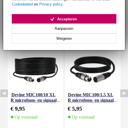
Cookiebeleid
en
Privacy policy
.
Accepteren
Aanpassen
Accessoires (21)
Weigeren
Devine MIC100/10 XL
Devine MIC100/1.5 XL
D
R microfoon- en signaal
R microfoon- en signaal
m
kabel 10 meter
kabel 1.5 meter
€ 9,95
€ 5,95
€
Op voorraad
Op voorraad