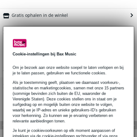
Gratis ophalen in de winkel
Productinformatie
Eurolite safetykabel
kleur: zilver
Cookie-instellingen bij Bax Music
maximale draagkracht: 100 kilogram
Om je bezoek aan onze website soepel te laten verlopen en bij
Bekijk alle productspecificaties
je te laten passen, gebruiken we functionele cookies.
Als je toestemming geeft, plaatsen we daarnaast voorkeurs-,
Bekijk ook eens (1)
statistische en marketingcookies, samen met onze 15 partners
(sommige bevinden zich buiten de EU, waaronder de
Verenigde Staten). Deze cookies stellen ons in staat om je
surfgedrag op en mogelijk buiten onze website te volgen,
waarbij we je IP-adres en unieke gebruikers-ID’s gebruiken
voor herkenning. Zo kunnen we je ervaring verbeteren en
relevante aanbiedingen tonen.
Je kunt je cookievoorkeuren op elk moment aanpassen of
intrekken via de cookie-instellingen rechtsonder of via onze