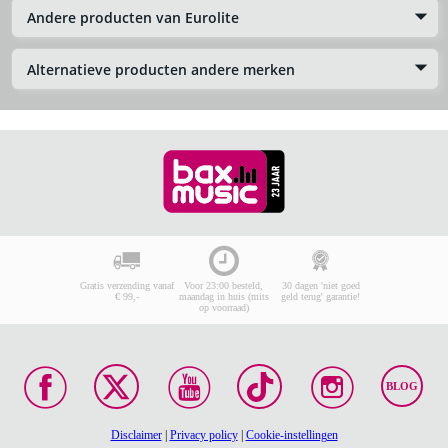
Andere producten van Eurolite
Alternatieve producten andere merken
Gratis verzending vanaf
Voor 23:00 besteld,
30 dagen 'niet goed
€ 99,-
maandag in huis (mits
geld terug' garantie!
op voorraad)
BLOG
Disclaimer
|
Privacy policy
|
Cookie-instellingen