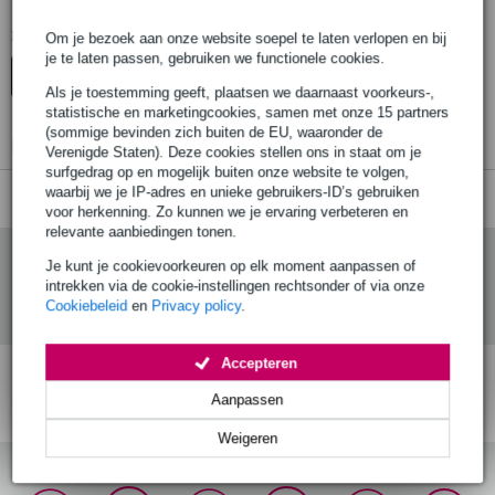
BluGuitar Pedalboard accessoires
Er zijn geen producten gevonden.
Om je bezoek aan onze website soepel te laten verlopen en bij
je te laten passen, gebruiken we functionele cookies.
Top-10
Advies
Als je toestemming geeft, plaatsen we daarnaast voorkeurs-,
statistische en marketingcookies, samen met onze 15 partners
(sommige bevinden zich buiten de EU, waaronder de
Er zijn geen producten gevonden.
Verenigde Staten). Deze cookies stellen ons in staat om je
surfgedrag op en mogelijk buiten onze website te volgen,
waarbij we je IP-adres en unieke gebruikers-ID’s gebruiken
voor herkenning. Zo kunnen we je ervaring verbeteren en
relevante aanbiedingen tonen.
Je kunt je cookievoorkeuren op elk moment aanpassen of
intrekken via de cookie-instellingen rechtsonder of via onze
Cookiebeleid
en
Privacy policy
.
Accepteren
Aanpassen
Gratis verzending vanaf
Voor 23:00 besteld,
30 dagen 'niet goed
€ 99,-
morgen in huis (mits
geld terug' garantie!
op voorraad)
Weigeren