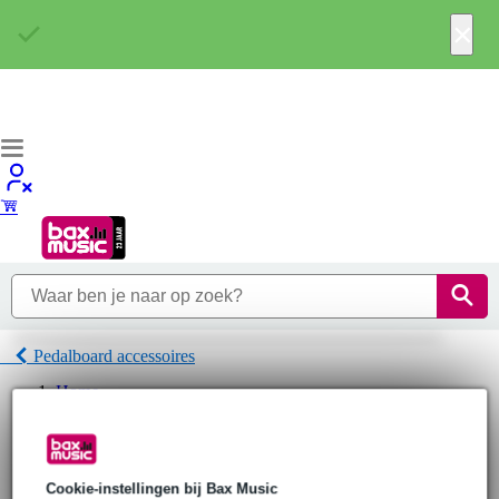
×
Pedalboard accessoires
Home
Gitaar
Gitaareffecten
Gitaareffect toebehoren
Pedalboard accessoires
Cookie-instellingen bij Bax Music