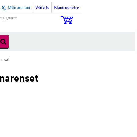
Mijn account
Winkels
Klantenservice
rug' garantie
enset
snarenset