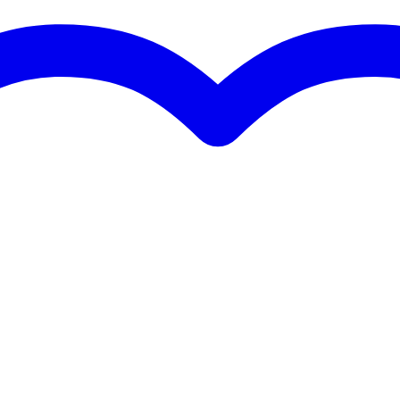
)
 .038 .049 inch