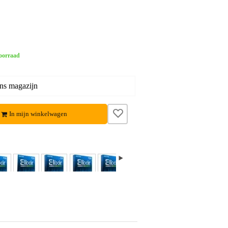
oorraad
ons magazijn
In mijn winkelwagen