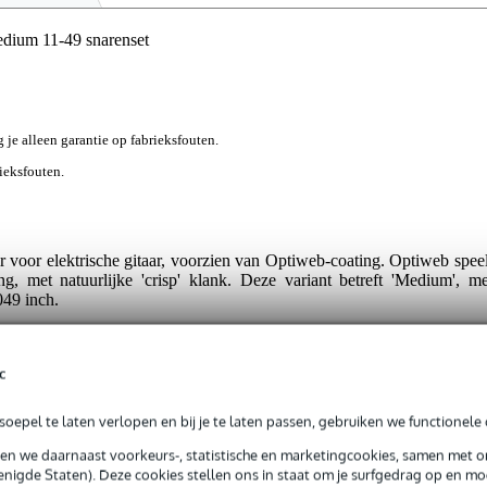
edium 11-49 snarenset
g je alleen garantie op fabrieksfouten.
rieksfouten.
ir voor elektrische gitaar, voorzien van Optiweb-coating. Optiweb speel
ng, met natuurlijke 'crisp' klank. Deze variant betreft 'Medium', me
049 inch.
c
oepel te laten verlopen en bij je te laten passen, gebruiken we functionele 
t gespecificeerd
sen we daarnaast voorkeurs-, statistische en marketingcookies, samen met 
1 - .049
nigde Staten). Deze cookies stellen ons in staat om je surfgedrag op en mog