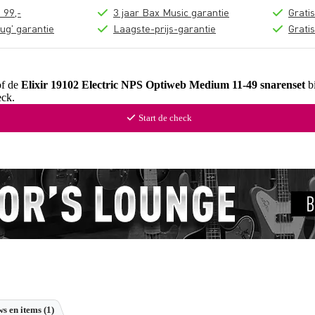
 99,-
3 jaar Bax Music garantie
Grati
ug' garantie
Laagste-prijs-garantie
Grati
of de
Elixir 19102 Electric NPS Optiweb Medium 11-49 snarenset
bi
ck.
Start de check
s en items (1)