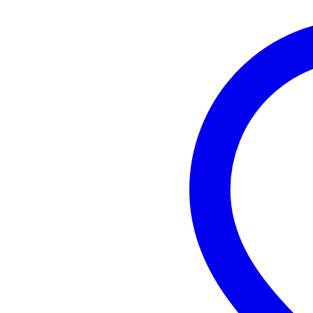
coating: optiweb (crisp & natural
type: medium
snaardiktes: .011 .014 .018 .028