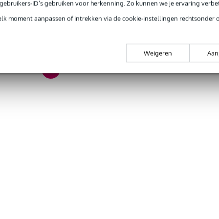
et
e gebruikers-ID’s gebruiken voor herkenning. Zo kunnen we je ervaring verb
elk moment aanpassen of intrekken via de cookie-instellingen rechtsonder 
t van toepassing
undwound
Weigeren
Aan
al, nickel plated
t van toepassing
a
nee
gr
5 x 11,0 x 1,5 cm
iweb Medium 11-49