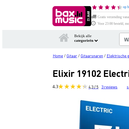
op b
Gratis verzending vana
Voor 23:00 besteld, mo
Bekijk alle
categorieën
Home
Gitaar
Gitaarsnaren
Elektrische 
/
/
/
Elixir 19102 Elec
4.3
4,3 / 5
3
reviews
s