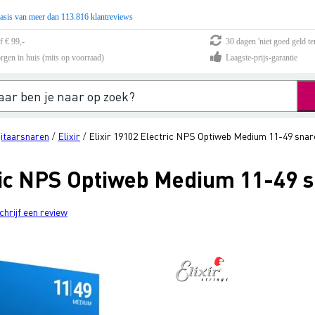
asis van meer dan 113.816 klantreviews
f € 99,-
30 dagen 'niet goed geld te
rgen in huis (mits op voorraad)
Laagste-prijs-garantie
gitaarsnaren
Elixir
Elixir 19102 Electric NPS Optiweb Medium 11-49 snar
/
/
tric NPS Optiweb Medium 11-49 
chrijf een review