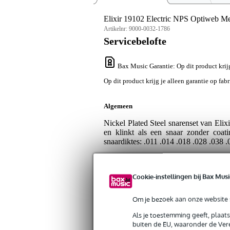
Elixir 19102 Electric NPS Optiweb M
Artikelnr:
9000-0032-1786
Servicebelofte
Bax Music Garantie
: Op dit product krij
Op dit product krijg je alleen garantie op fab
Algemeen
Nickel Plated Steel snarenset van Elix
en klinkt als een snaar zonder coati
snaardiktes: .011 .014 .018 .028 .038 .
Specificaties
Cookie-instellingen bij Bax Musi
Productkenmerken
Om je bezoek aan onze website s
Duurzaamheid product
nie
Als je toestemming geeft, plaat
Snaardikte set
.01
buiten de EU, waaronder de Vere