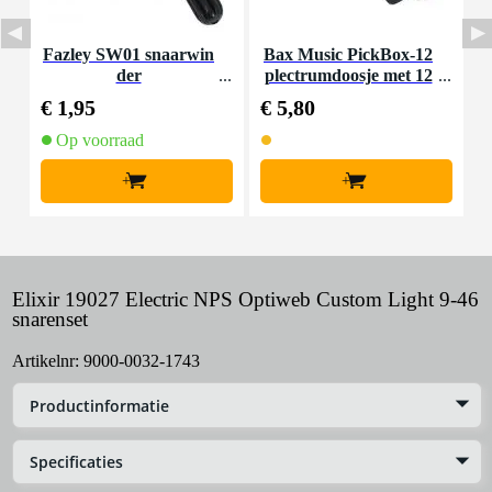
Fazley SW01 snaarwin
Bax Music PickBox-12
B
der
plectrumdoosje met 12
plectrums (0.46 mm)
€ 1,95
€ 5,80
€
Op voorraad
+
+
Elixir 19027 Electric NPS Optiweb Custom Light 9-46
snarenset
Artikelnr:
9000-0032-1743
Productinformatie
Specificaties