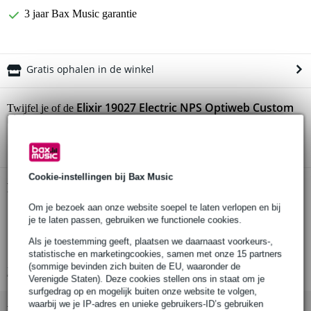
3 jaar Bax Music garantie
Gratis ophalen in de winkel
Elixir 19027 Electric NPS Optiweb Custom
Twijfel je of de
Light 9-46 snarenset
bij je past? Doe de check.
Start de check
Cookie-instellingen bij Bax Music
Productinformatie
Om je bezoek aan onze website soepel te laten verlopen en bij
Elixir 19027 Electric NPS Optiweb Custom Light 9-46
je te laten passen, gebruiken we functionele cookies.
snarenset voor elektrische gitaar
Als je toestemming geeft, plaatsen we daarnaast voorkeurs-,
materiaal: nickel plated steel
statistische en marketingcookies, samen met onze 15 partners
(sommige bevinden zich buiten de EU, waaronder de
Bekijk alle productspecificaties
Verenigde Staten). Deze cookies stellen ons in staat om je
surfgedrag op en mogelijk buiten onze website te volgen,
waarbij we je IP-adres en unieke gebruikers-ID’s gebruiken
Bekijk ook eens (9)