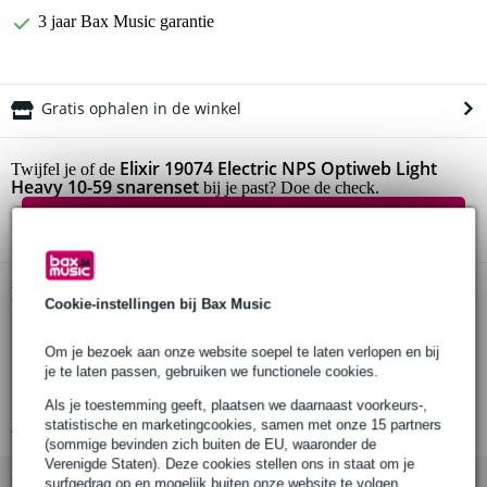
3 jaar Bax Music garantie
Gratis ophalen in de winkel
Elixir 19074 Electric NPS Optiweb Light
Twijfel je of de
Heavy 10-59 snarenset
bij je past? Doe de check.
Start de check
Productinformatie
Cookie-instellingen bij Bax Music
Elixir snarenset
Om je bezoek aan onze website soepel te laten verlopen en bij
geschikt voor elektrische gitaar
je te laten passen, gebruiken we functionele cookies.
serie: Optiweb (crisp & natural)
Als je toestemming geeft, plaatsen we daarnaast voorkeurs-,
Bekijk alle productspecificaties
statistische en marketingcookies, samen met onze 15 partners
(sommige bevinden zich buiten de EU, waaronder de
Verenigde Staten). Deze cookies stellen ons in staat om je
Bekijk ook eens (9)
surfgedrag op en mogelijk buiten onze website te volgen,