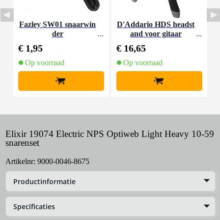
Fazley SW01 snaarwin
D'Addario HDS headst
B
der
and voor gitaar
p
€ 1,95
€ 16,65
€
Op voorraad
Op voorraad
+
+
Elixir 19074 Electric NPS Optiweb Light Heavy 10-59
snarenset
Artikelnr:
9000-0046-8675
Productinformatie
Specificaties