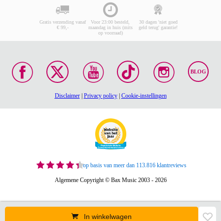
Gratis verzending vanaf
Voor 23:00 besteld,
30 dagen 'niet goed
€ 99,-
maandag in huis (mits
geld terug' garantie!
op voorraad)
BLOG
Disclaimer
|
Privacy policy
|
Cookie-instellingen
op basis van meer dan 113.816 klantreviews
Algemene Copyright © Bax Music 2003 - 2026
In winkelwagen