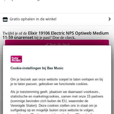
Gratis ophalen in de winkel
Elixir 19106 Electric NPS Optiweb Medium
Twijfel je of de
11-59 snarenset
bij je past? Doe de check.
Start de check
Productinformatie
Cookie-instellingen bij Bax Music
Elixir snarenset
geschikt voor elektrische gitaar
Om je bezoek aan onze website soepel te laten verlopen en bij
je te laten passen, gebruiken we functionele cookies.
serie: Optiweb (crisp & natural)
Als je toestemming geeft, plaatsen we daarnaast voorkeurs-,
Bekijk alle productspecificaties
statistische en marketingcookies, samen met onze 15 partners
(sommige bevinden zich buiten de EU, waaronder de
Verenigde Staten). Deze cookies stellen ons in staat om je
Bekijk ook eens (9)
surfgedrag op en mogelijk buiten onze website te volgen,