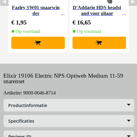
Fazley SW01 snaarwin
D'Addario HDS headst
der
and voor gitaar
€ 1,95
€ 16,65
€
Op voorraad
Op voorraad
+
+
Elixir 19106 Electric NPS Optiweb Medium 11-59
snarenset
Artikelnr:
9000-0046-8714
Productinformatie
Specificaties
Reviews (0)