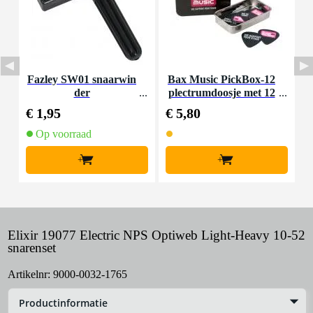
Fazley SW01 snaarwin
Bax Music PickBox-12
B
der
plectrumdoosje met 12
plectrums (0.46 mm)
€ 1,95
€ 5,80
€
Op voorraad
+
+
Elixir 19077 Electric NPS Optiweb Light-Heavy 10-52
snarenset
Artikelnr:
9000-0032-1765
Productinformatie