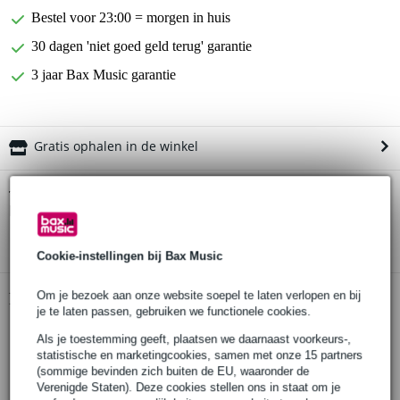
Bestel voor 23:00 = morgen in huis
30 dagen 'niet goed geld terug' garantie
3 jaar Bax Music garantie
Gratis ophalen in de winkel
Elixir 19077 Electric NPS Optiweb Light-
Twijfel je of de
Heavy 10-52 snarenset
bij je past? Doe de check.
Start de check
Cookie-instellingen bij Bax Music
Om je bezoek aan onze website soepel te laten verlopen en bij
Productinformatie
je te laten passen, gebruiken we functionele cookies.
Elixir 19077 Electric NPS Optiweb Light 10-52
Als je toestemming geeft, plaatsen we daarnaast voorkeurs-,
snarenset voor elektrische gitaar
statistische en marketingcookies, samen met onze 15 partners
(sommige bevinden zich buiten de EU, waaronder de
materiaal: nickel plated steel
Verenigde Staten). Deze cookies stellen ons in staat om je