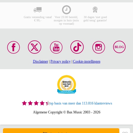
Gratis verzending vanaf
Voor 23:00 besteld,
30 dagen 'niet goed
€ 99,-
morgen in huis (mits
geld terug' garantie!
op voorraad)
BLOG
Disclaimer
|
Privacy policy
|
Cookie-instellingen
op basis van meer dan 113.816 klantreviews
Algemene Copyright © Bax Music 2003 - 2026