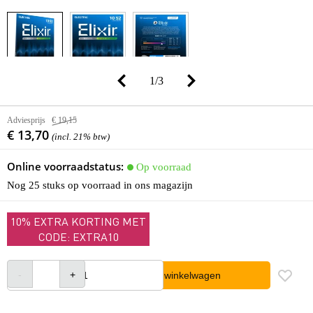
1
/
3
Adviesprijs
€ 19,15
€ 13,70
(incl. 21% btw)
Online voorraadstatus:
Op voorraad
Nog 25 stuks op voorraad in ons magazijn
10% EXTRA KORTING MET
CODE: EXTRA10
In winkelwagen