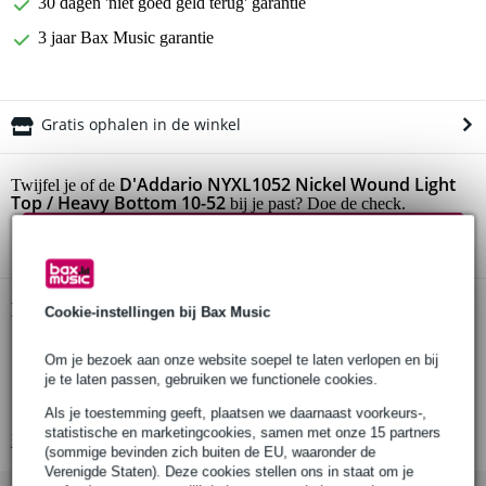
30 dagen 'niet goed geld terug' garantie
3 jaar Bax Music garantie
Gratis ophalen in de winkel
D'Addario NYXL1052 Nickel Wound Light
Twijfel je of de
Top / Heavy Bottom 10-52
bij je past? Doe de check.
Start de check
Productinformatie
Cookie-instellingen bij Bax Music
set van 6 snaren
Om je bezoek aan onze website soepel te laten verlopen en bij
geschikt voor elektrische gitaar
je te laten passen, gebruiken we functionele cookies.
gemaakt in New York, USA
Als je toestemming geeft, plaatsen we daarnaast voorkeurs-,
statistische en marketingcookies, samen met onze 15 partners
Bekijk alle productspecificaties
(sommige bevinden zich buiten de EU, waaronder de
Verenigde Staten). Deze cookies stellen ons in staat om je