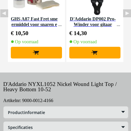
GHS A87 Fast Fret sme
D'Addario DP002 Pro-
D
ermiddel voor snaren e
Winder voor gitaar
g
n hals
€ 10,50
€ 14,30
€
Op voorraad
Op voorraad
+
+
D'Addario NYXL1052 Nickel Wound Light Top /
Heavy Bottom 10-52
Artikelnr:
9000-0012-4166
Productinformatie
Specificaties