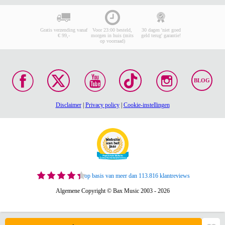
Gratis verzending vanaf
Voor 23:00 besteld,
30 dagen 'niet goed
€ 99,-
morgen in huis (mits
geld terug' garantie!
op voorraad)
BLOG
Disclaimer
|
Privacy policy
|
Cookie-instellingen
op basis van meer dan 113.816 klantreviews
Algemene Copyright © Bax Music 2003 - 2026