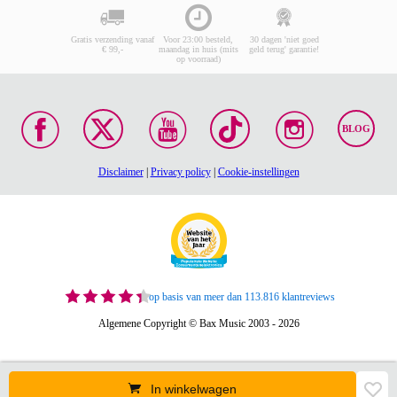
Gratis verzending vanaf
Voor 23:00 besteld,
30 dagen 'niet goed
€ 99,-
maandag in huis (mits
geld terug' garantie!
op voorraad)
BLOG
Disclaimer
|
Privacy policy
|
Cookie-instellingen
op basis van meer dan 113.816 klantreviews
Algemene Copyright © Bax Music 2003 - 2026
In winkelwagen