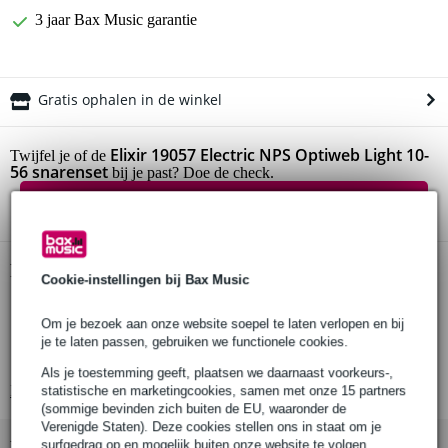
3 jaar Bax Music garantie
Gratis ophalen in de winkel
Elixir 19057 Electric NPS Optiweb Light 10-
Twijfel je of de
56 snarenset
bij je past? Doe de check.
Start de check
Productinformatie
Cookie-instellingen bij Bax Music
Elixir snarenset
Om je bezoek aan onze website soepel te laten verlopen en bij
geschikt voor elektrische gitaar
je te laten passen, gebruiken we functionele cookies.
serie: Optiweb (crisp & natural)
Als je toestemming geeft, plaatsen we daarnaast voorkeurs-,
Bekijk alle productspecificaties
statistische en marketingcookies, samen met onze 15 partners
(sommige bevinden zich buiten de EU, waaronder de
Verenigde Staten). Deze cookies stellen ons in staat om je
Bekijk ook eens (9)
surfgedrag op en mogelijk buiten onze website te volgen,