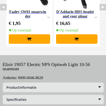
Fazley SW01 snaarwin
D'Addario HDS headst
B
der
and voor gitaar
p
€ 1,95
€ 16,65
€
Op voorraad
Op voorraad
+
+
Elixir 19057 Electric NPS Optiweb Light 10-56
snarenset
Artikelnr:
9000-0046-8628
Productinformatie
Specificaties