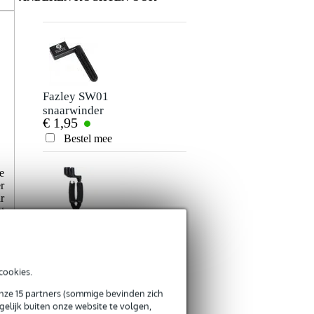
Fazley SW01
snaarwinder
€ 1,95
Bestel mee
e
r
r
t
n
D'Addario DP002
Pro-Winder voor
€ 14,30
gitaar
Bestel mee
cookies.
n
onze 15 partners (sommige bevinden zich
,
elijk buiten onze website te volgen,
n