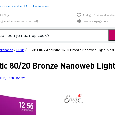
asis van meer dan 113.816 klantreviews
f € 99,-
30 dagen 'niet goed geld te
rgen in huis (mits op voorraad)
Laagste-prijs-garantie
arsnaren
Elixir
Elixir 11077 Acoustic 80/20 Bronze Nanoweb Light-Medi
/
/
stic 80/20 Bronze Nanoweb Lig
chrijf een review