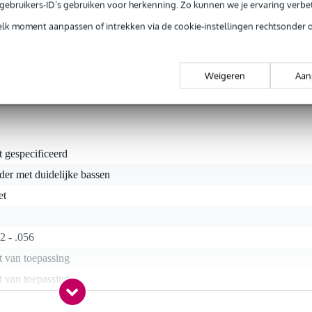
e gebruikers-ID’s gebruiken voor herkenning. Zo kunnen we je ervaring verb
ng, die een barrière vormt tussen de snaar en het milieu, zonder dat d
is een snarenset die zijn heldere klank extra lang behoudt en een lang
elk moment aanpassen of intrekken via de cookie-instellingen rechtsonder 
 kwijt aan frustratie en het vervangen van de snaren, en hebt u meer tij
Weigeren
Aan
t gespecificeerd
der met duidelijke bassen
et
2 - .056
t van toepassing
t van toepassing
al, bronze