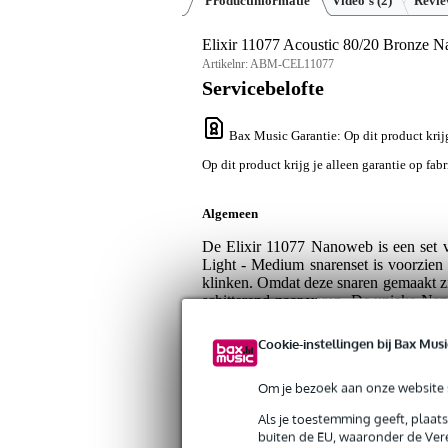
Productinformatie
Video's (2)
Revi
Elixir 11077 Acoustic 80/20 Bronze
Artikelnr:
ABM-CEL11077
Servicebelofte
Bax Music Garantie
: Op dit product krij
Op dit product krijg je alleen garantie op fab
Algemeen
De Elixir 11077 Nanoweb is een set v
Light - Medium snarenset is voorzien
klinken. Omdat deze snaren gemaakt z
schitterend naar voren. De unieke Nan
en vuil. Hierdoor gaan de snaren lan
niet-gecoate snaren!
Cookie-instellingen bij Bax Musi
Waarom Elixir gecoate snaren?
Om je bezoek aan onze website s
Door het zuur uit uw vingers en het v
Als je toestemming geeft, plaat
zal er olie, zweet en dode huidcellen
buiten de EU, waaronder de Vere
waardoor u de intensiteit van de frequ