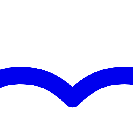
undwound
a
a
0 gr
0 x 10,5 x 1,5 cm
tische western- / folkgitaren
b coating die corrosie tegengaat
helderheid dan ongecoate snaren
or een strakker en voller laag
 omwonden staal
35w - .045w - .056w