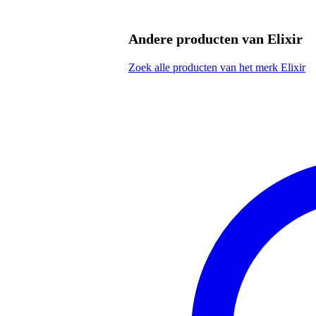
Omwinding
ro
Omwonden G-snaar
j
Andere producten van Elixir
Voorzien van coating
j
Zoek alle producten van het merk Elixir
Gewicht en afmetingen inclusief verpakking
Gewicht
10
(incl. verpakking)
Afmeting
12,
(incl. verpakking)
Productspecificaties
set van 6 snaren
geschikt voor: staalsnarige akoes
voorzien van ultra-dunne Nanowe
3 tot 5x langere levensduur en 
extra dikke omwonden snaren, vo
materiaal: staal en 80/20 brons
snaarspanning: light medium
maten: .012 - .016 - .024w - .0