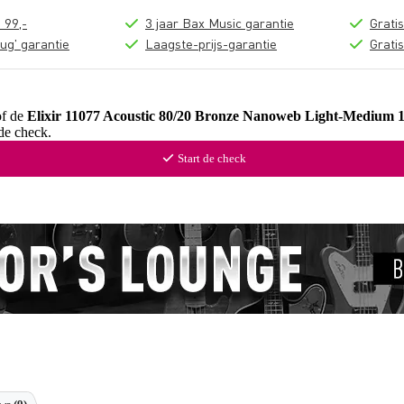
 99,-
3 jaar Bax Music garantie
Grati
ug' garantie
Laagste-prijs-garantie
Grati
of de
Elixir 11077 Acoustic 80/20 Bronze Nanoweb Light-Medium 
de check.
Start de check