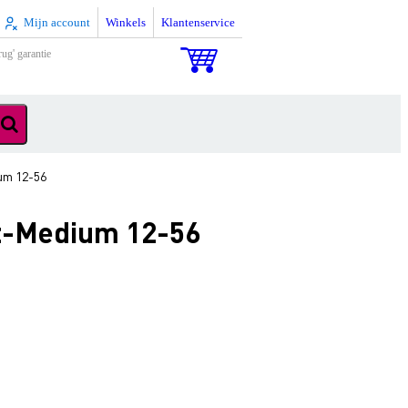
Mijn account
Winkels
Klantenservice
rug' garantie
um 12-56
ht-Medium 12-56