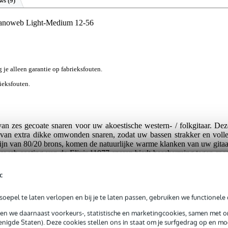
ews
(9)
 Nanoweb Light-Medium 12-56
g je alleen garantie op fabrieksfouten.
rieksfouten.
an zes gecoate snaren voor uw akoestische western- / folkgitaar. Dez
 van extra dikke omwonden snaren, zodat uw bassen strakker en volle
ijn van 80/20 brons, komen de natuurlijke warme klanken van uw gitaa
oweb coating van de Elixir 11077 snaren biedt bescherming tegen roes
ger mee en behouden ze hun helderheid én toon, tot wel 5x langer da
c
oepel te laten verlopen en bij je te laten passen, gebruiken we functionele 
ocht in de omgeving, kunnen metalen snaren snel corroderen. Bovendie
sen we daarnaast voorkeurs-, statistische en marketingcookies, samen met 
 ophopen tussen de windingen. Dit belemmert de vibratie van de snaar
nigde Staten). Deze cookies stellen ons in staat om je surfgedrag op en mog
enties verliest en de snaar “dood” klinkt. Deze Elixir snaren hebben ee