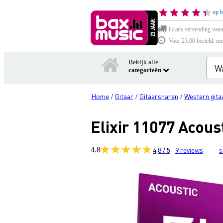
op b
Gratis verzending vana
Voor 23:00 besteld, mo
Bekijk alle
categorieën
Home
Gitaar
Gitaarsnaren
Western gita
/
/
/
Elixir 11077 Acou
4.8
4,8 / 5
9
reviews
s