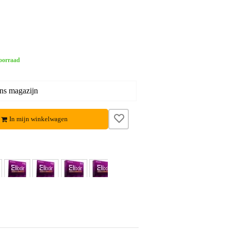
oorraad
ons magazijn
In mijn winkelwagen