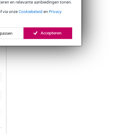
eteren en relevante aanbiedingen tonen.
e
e
of via onze
Cookiebeleid
en
Privacy
d
Accepteren
passen