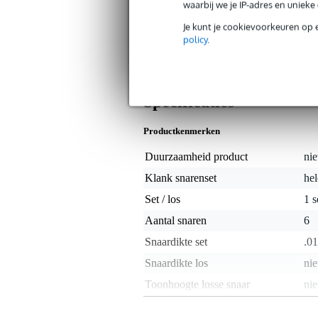
waarbij we je IP-adres en uniek
dunne beschermende fluorpolymeer coati
snaar anders aanvoelt. Het resultaat 
Je kunt je cookievoorkeuren op 
levensduur heeft. Zo bent u minder tijd
policy
.
over om gitaar te spelen.
Specificaties
Productkenmerken
Duurzaamheid product
nie
Klank snarenset
hel
Set / los
1 s
Aantal snaren
6
Snaardikte set
.01
Snaardikte los
nie
Toonhoogte losse snaar
nie
Materiaal snaren
sta