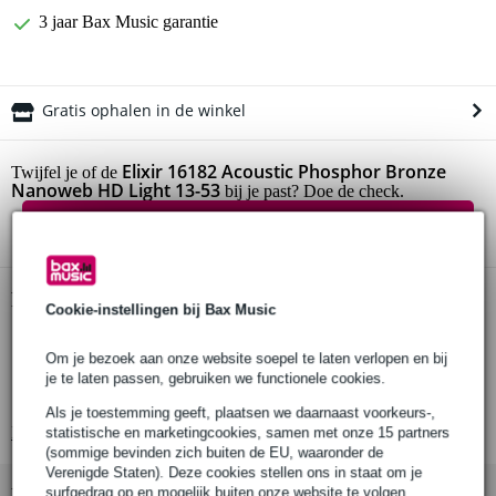
3 jaar Bax Music garantie
Gratis ophalen in de winkel
Elixir 16182 Acoustic Phosphor Bronze
Twijfel je of de
Nanoweb HD Light 13-53
bij je past? Doe de check.
Start de check
Productinformatie
Cookie-instellingen bij Bax Music
snarenset
Om je bezoek aan onze website soepel te laten verlopen en bij
geschikt voor staalsnarige akoestische western-/folkgitaren
je te laten passen, gebruiken we functionele cookies.
voorzien van Nanoweb-coating die corrosie tegengaat
Als je toestemming geeft, plaatsen we daarnaast voorkeurs-,
Bekijk alle productspecificaties
statistische en marketingcookies, samen met onze 15 partners
(sommige bevinden zich buiten de EU, waaronder de
Verenigde Staten). Deze cookies stellen ons in staat om je
Bekijk ook eens (6)
surfgedrag op en mogelijk buiten onze website te volgen,