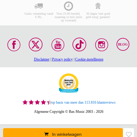
Gratis verzending vanaf
Voor 23:00 besteld,
30 dagen 'niet goed
€ 99,-
maandag in huis (mits
geld terug' garantie!
op voorraad)
BLOG
Disclaimer
|
Privacy policy
|
Cookie-instellingen
op basis van meer dan 113.816 klantreviews
Algemene Copyright © Bax Music 2003 - 2026
In winkelwagen