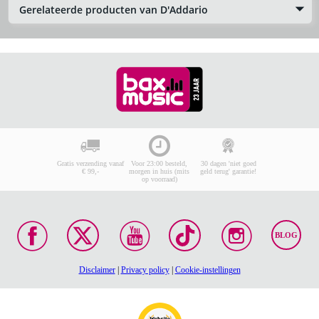
Gerelateerde producten van D'Addario
Gratis verzending vanaf
Voor 23:00 besteld,
30 dagen 'niet goed
€ 99,-
morgen in huis (mits
geld terug' garantie!
op voorraad)
BLOG
Disclaimer
|
Privacy policy
|
Cookie-instellingen