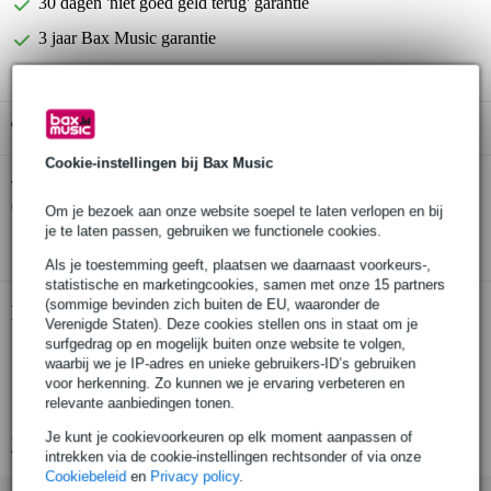
30 dagen 'niet goed geld terug' garantie
3 jaar Bax Music garantie
Gratis ophalen in de winkel
Cookie-instellingen bij Bax Music
D'Addario PL016 losse snaar voor elektr.
Twijfel je of de
en akoestische gitaar
bij je past? Doe de check.
Om je bezoek aan onze website soepel te laten verlopen en bij
je te laten passen, gebruiken we functionele cookies.
Start de check
Als je toestemming geeft, plaatsen we daarnaast voorkeurs-,
statistische en marketingcookies, samen met onze 15 partners
(sommige bevinden zich buiten de EU, waaronder de
Productinformatie
Verenigde Staten). Deze cookies stellen ons in staat om je
surfgedrag op en mogelijk buiten onze website te volgen,
enkele snaar
waarbij we je IP-adres en unieke gebruikers-ID’s gebruiken
geschikt voor: elektrische en akoestische gitaar
voor herkenning. Zo kunnen we je ervaring verbeteren en
relevante aanbiedingen tonen.
materiaal: staal
Je kunt je cookievoorkeuren op elk moment aanpassen of
Bekijk alle productspecificaties
intrekken via de cookie-instellingen rechtsonder of via onze
Cookiebeleid
en
Privacy policy
.