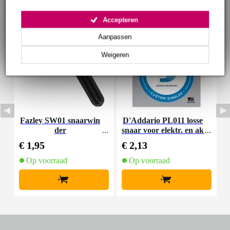
Accessoires (3)
Accepteren
Aanpassen
Weigeren
Fazley SW01 snaarwin
D'Addario PL011 losse
der
snaar voor elektr. en ak
oestische gitaar
€ 1,95
€ 2,13
€
Op voorraad
Op voorraad
+
+