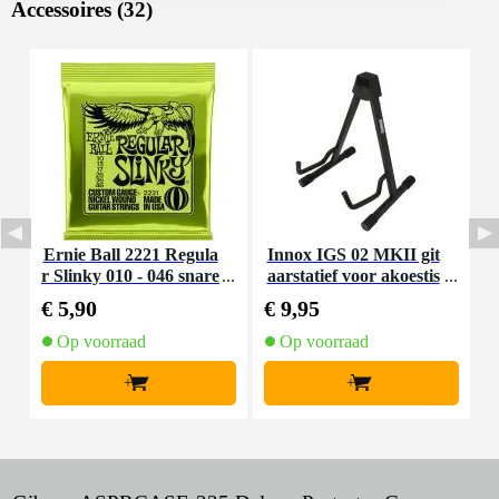
Accessoires (32)
Ernie Ball 2221 Regula
Innox IGS 02 MKII git
I
r Slinky 010 - 046 snare
aarstatief voor akoestis
nset voor elektrische git
che gitaar
€ 5,90
€ 9,95
€
aar
Op voorraad
Op voorraad
+
+