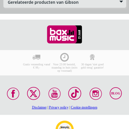
Gerelateerde producten van Gibson
Gratis verzending vanaf
Voor 23:00 besteld,
30 dagen 'niet goed
€ 99,-
maandag in huis (mits
geld terug' garantie!
op voorraad)
BLOG
Disclaimer
|
Privacy policy
|
Cookie-instellingen