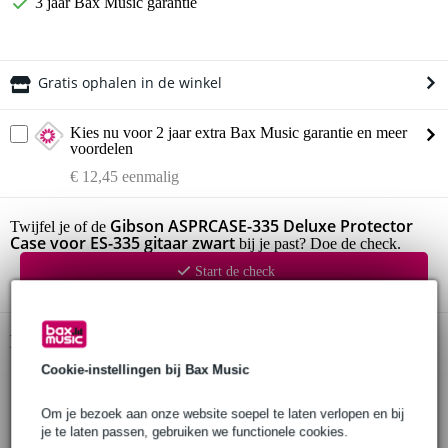
3 jaar Bax Music garantie
Gratis ophalen in de winkel
Kies nu voor 2 jaar extra Bax Music garantie en meer
voordelen
€ 12,45 eenmalig
Gibson ASPRCASE-335 Deluxe Protector
Twijfel je of de
Case voor ES-335 gitaar zwart
bij je past? Doe de check.
Start de check
Productinformatie
Cookie-instellingen bij Bax Music
ASPRCASE-335 flightcase Deluxe Protector Case
geschikt voor Gibson ES-335 gitaar
Om je bezoek aan onze website soepel te laten verlopen en bij
materiaal: polyethyleen met zwarte poedercoating
je te laten passen, gebruiken we functionele cookies.