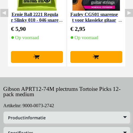
Ernie Ball 2221 Regula
Fazley CGS01 snarense
I
r Slinky 010 - 046 snare
t voor klassieke gitaar
nset voor elektrische git
(normal tension)
€ 5,90
€ 2,95
€
aar
Op voorraad
Op voorraad
+
+
Gibson APRT12-74M plectrums Tortoise Picks 12-
pack medium
Artikelnr:
9000-0073-2742
Productinformatie
Specificaties