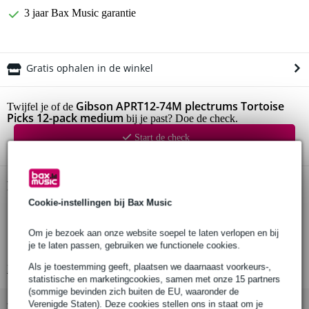
3 jaar Bax Music garantie
Gratis ophalen in de winkel
Gibson APRT12-74M plectrums Tortoise
Twijfel je of de
Picks 12-pack medium
bij je past? Doe de check.
Start de check
Productinformatie
Cookie-instellingen bij Bax Music
plectrums (12 stuks)
serie: Tortoise Picks
Om je bezoek aan onze website soepel te laten verlopen en bij
je te laten passen, gebruiken we functionele cookies.
materiaal: celluloid
Als je toestemming geeft, plaatsen we daarnaast voorkeurs-,
Bekijk alle productspecificaties
statistische en marketingcookies, samen met onze 15 partners
(sommige bevinden zich buiten de EU, waaronder de
Verenigde Staten). Deze cookies stellen ons in staat om je
Bekijk ook eens (2)