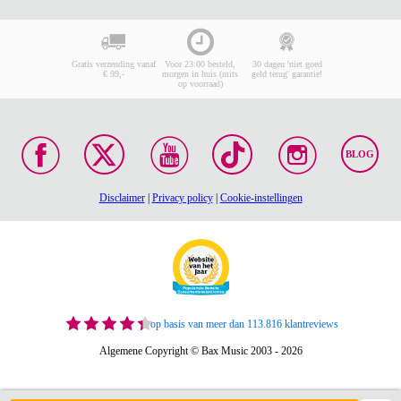
Gratis verzending vanaf
Voor 23:00 besteld,
30 dagen 'niet goed
€ 99,-
morgen in huis (mits
geld terug' garantie!
op voorraad)
BLOG
Disclaimer
|
Privacy policy
|
Cookie-instellingen
op basis van meer dan 113.816 klantreviews
Algemene Copyright © Bax Music 2003 - 2026