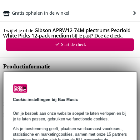
Gratis ophalen in de winkel
Gibson APRW12-74M plectrums Pearloid
Twijfel je of de
White Picks 12-pack medium
bij je past? Doe de check.
Start de check
Productinformatie
plectrums (12 stuks)
serie: Pearloid White Picks
materiaal: celluloid
Cookie-instellingen bij Bax Music
Bekijk alle productspecificaties
Om je bezoek aan onze website soepel te laten verlopen en bij
Bekijk ook eens (4)
je te laten passen, gebruiken we functionele cookies.
Als je toestemming geeft, plaatsen we daarnaast voorkeurs-,
statistische en marketingcookies, samen met onze 15 partners
(sommige bevinden zich buiten de EU, waaronder de