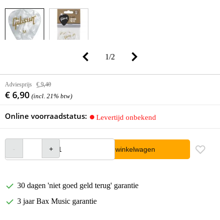
1
/
2
Adviesprijs
€ 9,40
€ 6,90
(incl. 21% btw)
Online voorraadstatus:
Levertijd onbekend
In winkelwagen
30 dagen 'niet goed geld terug' garantie
3 jaar Bax Music garantie