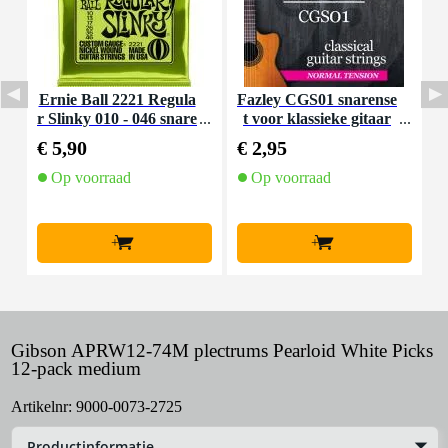
Ernie Ball 2221 Regula
Fazley CGS01 snarense
I
r Slinky 010 - 046 snare
t voor klassieke gitaar
nset voor elektrische git
(normal tension)
€ 5,90
€ 2,95
€
aar
Op voorraad
Op voorraad
+
+
Gibson APRW12-74M plectrums Pearloid White Picks
12-pack medium
Artikelnr:
9000-0073-2725
Productinformatie