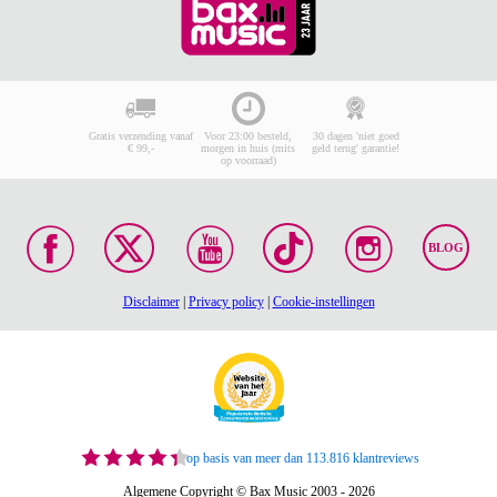
Gratis verzending vanaf
Voor 23:00 besteld,
30 dagen 'niet goed
€ 99,-
morgen in huis (mits
geld terug' garantie!
op voorraad)
BLOG
Disclaimer
|
Privacy policy
|
Cookie-instellingen
op basis van meer dan 113.816 klantreviews
Algemene Copyright © Bax Music 2003 - 2026