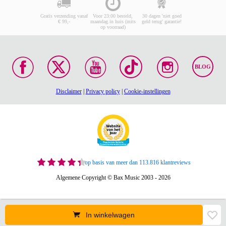
Gratis verzending vanaf
Voor 23:00 besteld,
30 dagen 'niet goed
€ 99,-
maandag in huis (mits
geld terug' garantie!
op voorraad)
BLOG
Disclaimer
|
Privacy policy
|
Cookie-instellingen
op basis van meer dan 113.816 klantreviews
Algemene Copyright © Bax Music 2003 - 2026
In winkelwagen