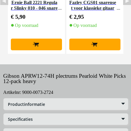
Ernie Ball 2221 Regula
Fazley CGS01 snarense
I
r Slinky 010 - 046 snare
t voor klassieke gitaar
nset voor elektrische git
(normal tension)
€ 5,90
€ 2,95
€
aar
Op voorraad
Op voorraad
+
+
Gibson APRW12-74H plectrums Pearloid White Picks
12-pack heavy
Artikelnr:
9000-0073-2724
Productinformatie
Specificaties