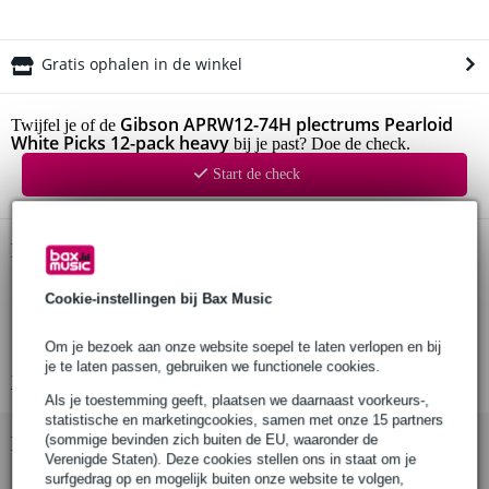
Gratis ophalen in de winkel
Gibson APRW12-74H plectrums Pearloid
Twijfel je of de
White Picks 12-pack heavy
bij je past? Doe de check.
Start de check
Productinformatie
plectrums (12 stuks)
Cookie-instellingen bij Bax Music
serie: Pearloid White Picks
materiaal: celluloid
Om je bezoek aan onze website soepel te laten verlopen en bij
je te laten passen, gebruiken we functionele cookies.
Bekijk alle productspecificaties
Als je toestemming geeft, plaatsen we daarnaast voorkeurs-,
statistische en marketingcookies, samen met onze 15 partners
(sommige bevinden zich buiten de EU, waaronder de
Bekijk ook eens (2)
Verenigde Staten). Deze cookies stellen ons in staat om je
surfgedrag op en mogelijk buiten onze website te volgen,