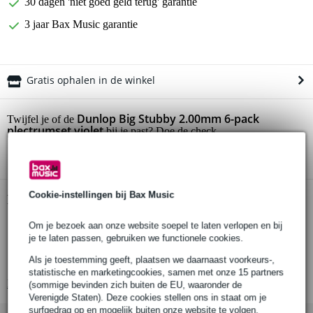
30 dagen 'niet goed geld terug' garantie
3 jaar Bax Music garantie
Gratis ophalen in de winkel
Dunlop Big Stubby 2.00mm 6-pack
Twijfel je of de
plectrumset violet
bij je past? Doe de check.
Start de check
Cookie-instellingen bij Bax Music
Productinformatie
set van 6 stevige Big Stubby plectrums
Om je bezoek aan onze website soepel te laten verlopen en bij
je te laten passen, gebruiken we functionele cookies.
goede ‘release’ en ‘attack’
Als je toestemming geeft, plaatsen we daarnaast voorkeurs-,
dikte: 2.00mm
statistische en marketingcookies, samen met onze 15 partners
Bekijk alle productspecificaties
(sommige bevinden zich buiten de EU, waaronder de
Verenigde Staten). Deze cookies stellen ons in staat om je
surfgedrag op en mogelijk buiten onze website te volgen,