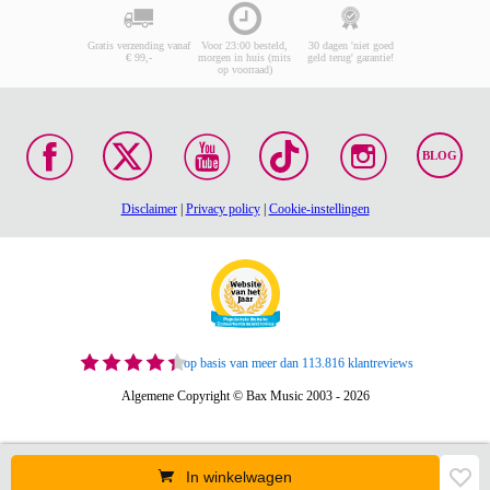
Gratis verzending vanaf
Voor 23:00 besteld,
30 dagen 'niet goed
€ 99,-
morgen in huis (mits
geld terug' garantie!
op voorraad)
BLOG
Disclaimer
|
Privacy policy
|
Cookie-instellingen
op basis van meer dan 113.816 klantreviews
Algemene Copyright © Bax Music 2003 - 2026
In winkelwagen