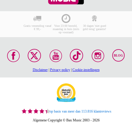
Gratis verzending vanaf
Voor 23:00 besteld,
30 dagen 'niet goed
€ 99,-
maandag in huis (mits
geld terug' garantie!
op voorraad)
BLOG
Disclaimer
|
Privacy policy
|
Cookie-instellingen
op basis van meer dan 113.816 klantreviews
Algemene Copyright © Bax Music 2003 - 2026