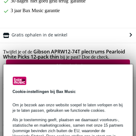
30 dagen 'niet goed geld terug' garantie
3 jaar Bax Music garantie
Gratis ophalen in de winkel
Gibson APRW12-74T plectrums Pearloid
Twijfel je of de
White Picks 12-pack thin
bij je past? Doe de check.
Start de check
Productinformatie
Cookie-instellingen bij Bax Music
plectrums (12 stuks)
Om je bezoek aan onze website soepel te laten verlopen en bij
serie: Pearloid White Picks
je te laten passen, gebruiken we functionele cookies.
materiaal: celluloid
Als je toestemming geeft, plaatsen we daarnaast voorkeurs-,
Bekijk alle productspecificaties
statistische en marketingcookies, samen met onze 15 partners
(sommige bevinden zich buiten de EU, waaronder de