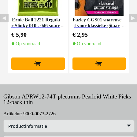
Ernie Ball 2221 Regula
Fazley CGS01 snarense
I
r Slinky 010 - 046 snare
t voor klassieke gitaar
nset voor elektrische git
(normal tension)
€ 5,90
€ 2,95
€
aar
Op voorraad
Op voorraad
+
+
Gibson APRW12-74T plectrums Pearloid White Picks
12-pack thin
Artikelnr:
9000-0073-2726
Productinformatie