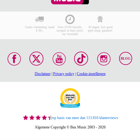
Gratis verzending vanaf
Voor 23:00 besteld,
30 dagen 'niet goed
€ 99,-
morgen in huis (mits
geld terug' garantie!
op voorraad)
BLOG
Disclaimer
|
Privacy policy
|
Cookie-instellingen
op basis van meer dan 113.816 klantreviews
Algemene Copyright © Bax Music 2003 - 2026