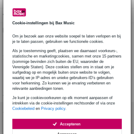
Gratis ophalen in de winkel
Cookie-instellingen bij Bax Music
Kies nu voor 2 jaar extra Bax Music garantie en meer
voordelen
Om je bezoek aan onze website soepel te laten verlopen en bij
je te laten passen, gebruiken we functionele cookies.
€ 6,25 eenmalig
Als je toestemming geeft, plaatsen we daarnaast voorkeurs-,
statistische en marketingcookies, samen met onze 15 partners
Productinformatie
(sommige bevinden zich buiten de EU, waaronder de
Verenigde Staten). Deze cookies stellen ons in staat om je
analoog chorus-pedaal voor gitaar
surfgedrag op en mogelijk buiten onze website te volgen,
kleur: blauw
waarbij we je IP-adres en unieke gebruikers-ID’s gebruiken
voor herkenning. Zo kunnen we je ervaring verbeteren en
voor de klassieke, warme chorus-geluidstapijten
relevante aanbiedingen tonen.
Bekijk alle productspecificaties
Je kunt je cookievoorkeuren op elk moment aanpassen of
intrekken via de cookie-instellingen rechtsonder of via onze
Cookiebeleid
en
Privacy policy
.
Accessoires (23)
Accepteren