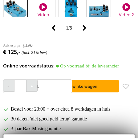
Video
Video 2
1
/
5
Adviesprijs
€ 128,-
€ 125,-
(incl. 21% btw)
Online voorraadstatus:
Op voorraad bij de leverancier
In winkelwagen
Bestel voor 23:00 = over circa 8 werkdagen in huis
30 dagen 'niet goed geld terug' garantie
3 jaar Bax Music garantie