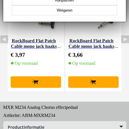
Aanpassen
Weigeren
RockBoard Flat Patch
RockBoard Flat Patch
Cable mono jack haaks
Cable mono jack haaks
C
10 cm
5 cm
€ 3,97
€ 3,66
€
Op voorraad
Op voorraad
+
+
MXR M234 Analog Chorus effectpedaal
Artikelnr:
ABM-MXRM234
Productinformatie