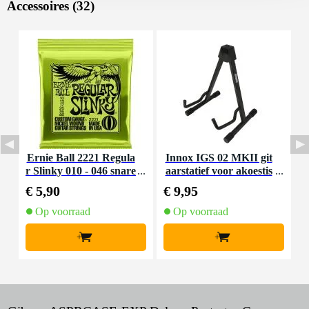
Accessoires (32)
Ernie Ball 2221 Regula
Innox IGS 02 MKII git
I
r Slinky 010 - 046 snare
aarstatief voor akoestis
nset voor elektrische git
che gitaar
€ 5,90
€ 9,95
€
aar
Op voorraad
Op voorraad
+
+