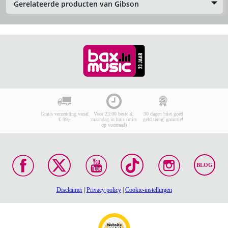
Gerelateerde producten van Gibson
Gratis verzending vanaf
Voor 23:00 besteld,
30 dagen 'niet goed
€ 99,-
maandag in huis (mits
geld terug' garantie!
op voorraad)
BLOG
Disclaimer
|
Privacy policy
|
Cookie-instellingen