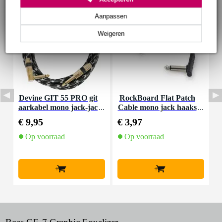
Aanpassen
Weigeren
Devine GIT 55 PRO git
RockBoard Flat Patch
D
aarkabel mono jack-jac
Cable mono jack haaks
-
k haaks 5.5 meter
10 cm
€ 9,95
€ 3,97
€
Op voorraad
Op voorraad
+
+