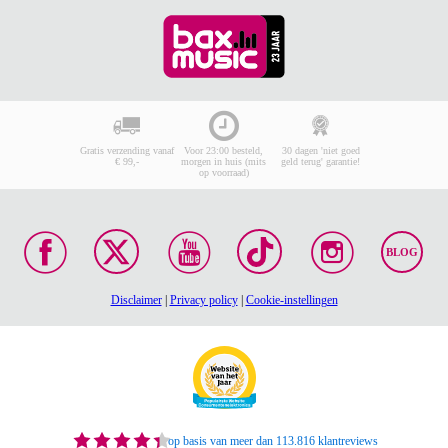
Gratis verzending vanaf
Voor 23:00 besteld,
30 dagen 'niet goed
€ 99,-
morgen in huis (mits
geld terug' garantie!
op voorraad)
BLOG
Disclaimer
|
Privacy policy
|
Cookie-instellingen
op basis van meer dan 113.816 klantreviews