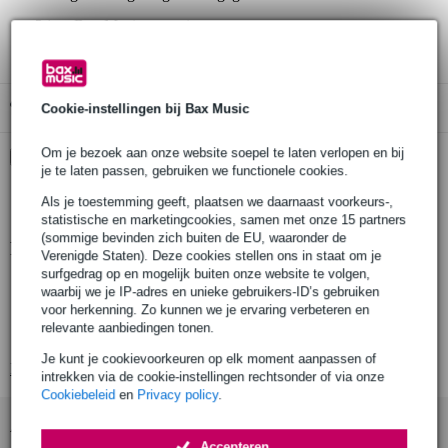
3 jaar Bax Music garantie
Gratis ophalen in de winkel
Cookie-instellingen bij Bax Music
Om je bezoek aan onze website soepel te laten verlopen en bij
Kies nu voor 2 jaar extra Bax Music garantie en meer
voordelen
je te laten passen, gebruiken we functionele cookies.
€ 5,60 eenmalig
Als je toestemming geeft, plaatsen we daarnaast voorkeurs-,
statistische en marketingcookies, samen met onze 15 partners
(sommige bevinden zich buiten de EU, waaronder de
Productinformatie
Verenigde Staten). Deze cookies stellen ons in staat om je
surfgedrag op en mogelijk buiten onze website te volgen,
type: equalizer
waarbij we je IP-adres en unieke gebruikers-ID’s gebruiken
level: bestuurt het volume van het aangepaste signaal
voor herkenning. Zo kunnen we je ervaring verbeteren en
relevante aanbiedingen tonen.
eq: bestuur 7 frequentiebanden per 30 dB
Je kunt je cookievoorkeuren op elk moment aanpassen of
Bekijk alle productspecificaties
intrekken via de cookie-instellingen rechtsonder of via onze
Cookiebeleid
en
Privacy policy
.
Accessoires (38)
Accepteren