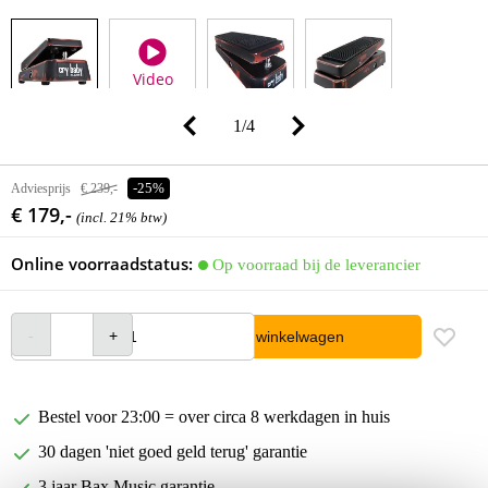
Video
1
/
4
Adviesprijs
€ 239,-
-25%
€ 179,-
(incl. 21% btw)
Online voorraadstatus:
Op voorraad bij de leverancier
In winkelwagen
Bestel voor 23:00 = over circa 8 werkdagen in huis
30 dagen 'niet goed geld terug' garantie
3 jaar Bax Music garantie