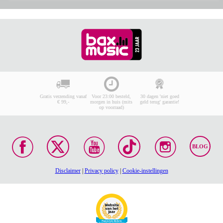
Gratis verzending vanaf
Voor 23:00 besteld,
30 dagen 'niet goed
€ 99,-
morgen in huis (mits
geld terug' garantie!
op voorraad)
BLOG
Disclaimer
|
Privacy policy
|
Cookie-instellingen