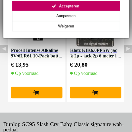
Accepteren
Aanpassen
Weigeren
Procell Intense Alkaline
Klotz KIK6.0PPSW jac
R
9V/6LR61 10-Pack batt
k 2p - jack 2p 6 meter i
erijen
nstrumentenkabel
€ 13,95
€ 20,80
€
Op voorraad
Op voorraad
+
+
Dunlop SC95 Slash Cry Baby Classic signature wah-
pedaal