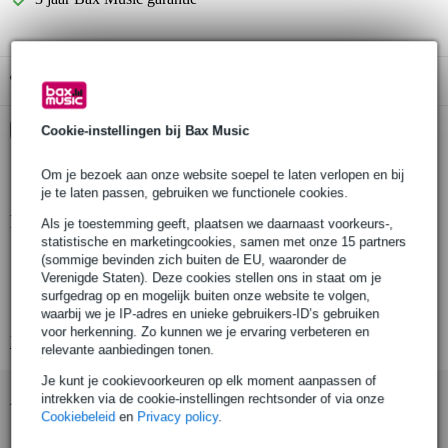
Gratis ophalen in de winkel
Kies nu voor 2 jaar extra Bax Music garantie en meer
Cookie-instellingen bij Bax Music
voordelen
€ 8,95 eenmalig
Om je bezoek aan onze website soepel te laten verlopen en bij
je te laten passen, gebruiken we functionele cookies.
Productinformatie
Als je toestemming geeft, plaatsen we daarnaast voorkeurs-,
statistische en marketingcookies, samen met onze 15 partners
wah-pedaal
(sommige bevinden zich buiten de EU, waaronder de
Verenigde Staten). Deze cookies stellen ons in staat om je
Slash signature-model
surfgedrag op en mogelijk buiten onze website te volgen,
kleur: rood-zwart, verweerd
waarbij we je IP-adres en unieke gebruikers-ID’s gebruiken
voor herkenning. Zo kunnen we je ervaring verbeteren en
Bekijk alle productspecificaties
relevante aanbiedingen tonen.
Je kunt je cookievoorkeuren op elk moment aanpassen of
Accessoires (4)
intrekken via de cookie-instellingen rechtsonder of via onze
Cookiebeleid
en
Privacy policy
.