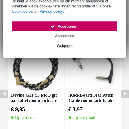
Je kunt je cookievoorkeuren op elk moment aanpassen of
intrekken via de cookie-instellingen rechtsonder of via onze
Cookiebeleid
en
Privacy policy
.
Accepteren
Accessoires (42)
Aanpassen
Weigeren
Devine GIT 55 PRO git
RockBoard Flat Patch
F
aarkabel mono jack-jac
Cable mono jack haaks
o
k haaks 5.5 meter
10 cm
€ 9,95
€ 3,97
€
Op voorraad
Op voorraad