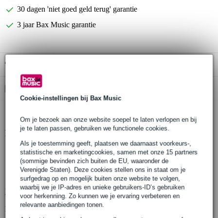
30 dagen 'niet goed geld terug' garantie
3 jaar Bax Music garantie
Gratis ophalen in de winkel
Kies nu voor 2 jaar extra Bax Music garantie en meer
voordelen
Cookie-instellingen bij Bax Music
€ 7,30 eenmalig
Om je bezoek aan onze website soepel te laten verlopen en bij
je te laten passen, gebruiken we functionele cookies.
Productinformatie
Als je toestemming geeft, plaatsen we daarnaast voorkeurs-,
Boss DD-3T met Tap Tempo
statistische en marketingcookies, samen met onze 15 partners
(sommige bevinden zich buiten de EU, waaronder de
type effect: digitale delay
Verenigde Staten). Deze cookies stellen ons in staat om je
regelingen: effect level, feedback, time
surfgedrag op en mogelijk buiten onze website te volgen,
waarbij we je IP-adres en unieke gebruikers-ID’s gebruiken
Bekijk alle productspecificaties
voor herkenning. Zo kunnen we je ervaring verbeteren en
relevante aanbiedingen tonen.
Bekijk ook eens (4)