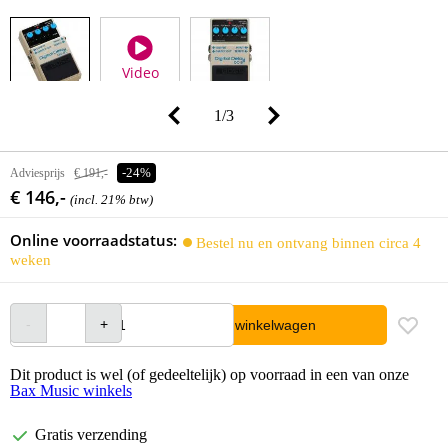
Video
1
/
3
Adviesprijs
€ 191,-
-24%
€ 146,-
(incl. 21% btw)
Online voorraadstatus:
Bestel nu en ontvang binnen circa 4
weken
In winkelwagen
Dit product is wel (of gedeeltelijk) op voorraad in een van onze
Bax Music winkels
Gratis verzending