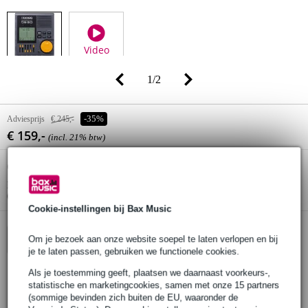
Video
1
/
2
Adviesprijs
€ 245,-
-35%
€ 159,-
(incl. 21% btw)
Online voorraadstatus:
Op voorraad
Nog 1 stuk op voorraad in ons magazijn
(en extra voorraad beschikbaar bij de leverancier)
Cookie-instellingen bij Bax Music
Om je bezoek aan onze website soepel te laten verlopen en bij
In winkelwagen
je te laten passen, gebruiken we functionele cookies.
Als je toestemming geeft, plaatsen we daarnaast voorkeurs-,
statistische en marketingcookies, samen met onze 15 partners
Bestel voor 23:00 = morgen in huis (gratis)
(sommige bevinden zich buiten de EU, waaronder de