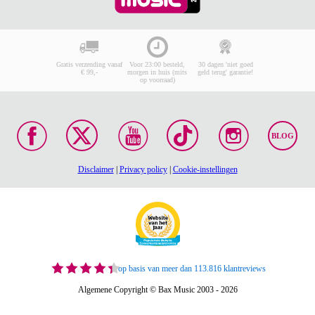
Gratis verzending vanaf
Voor 23:00 besteld,
30 dagen 'niet goed
€ 99,-
morgen in huis (mits
geld terug' garantie!
op voorraad)
BLOG
Disclaimer
|
Privacy policy
|
Cookie-instellingen
op basis van meer dan 113.816 klantreviews
Algemene Copyright © Bax Music 2003 - 2026