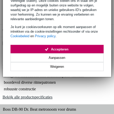
Verenigde Staten). Deze cookies stellen ons in staat om je
30 dagen 'niet goed geld terug' garantie
surfgedrag op en mogelijk buiten onze website te volgen,
3 jaar Bax Music garantie
waarbij we je IP-adres en unieke gebruikers-ID’s gebruiken
voor herkenning. Zo kunnen we je ervaring verbeteren en
relevante aanbiedingen tonen.
Je kunt je cookievoorkeuren op elk moment aanpassen of
Gratis ophalen in de winkel
intrekken via de cookie-instellingen rechtsonder of via onze
Cookiebeleid
en
Privacy policy
.
Kies nu voor 2 jaar extra Bax Music garantie en meer
voordelen
Accepteren
€ 7,95 eenmalig
Aanpassen
Productinformatie
Weigeren
draagbare metronoom met drumcomputer-functies
boordevol diverse ritmepatronen
robuuste constructie
Bekijk alle productspecificaties
Boss DB-90 Dr. Beat metronoom voor drums