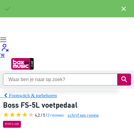
×
Footswitch & toebehoren
Boss FS-5L voetpedaal
4,2 / 5
13 reviews
schrijf een review
POPULAIR