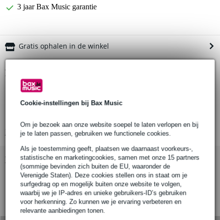
3 jaar Bax Music garantie
Gratis ophalen in de winkel
Productinformatie
compact pedaal met lichtschakelaar-principe
eerste keer indrukken is 'aan', de tweede keer drukken is'uit'
Cookie-instellingen bij Bax Music
stroomvoorziening: 2x R03 AAA batterij
Om je bezoek aan onze website soepel te laten verlopen en bij
Bekijk alle productspecificaties
je te laten passen, gebruiken we functionele cookies.
Als je toestemming geeft, plaatsen we daarnaast voorkeurs-,
statistische en marketingcookies, samen met onze 15 partners
Bekijk ook eens (3)
(sommige bevinden zich buiten de EU, waaronder de
Verenigde Staten). Deze cookies stellen ons in staat om je
surfgedrag op en mogelijk buiten onze website te volgen,
waarbij we je IP-adres en unieke gebruikers-ID’s gebruiken
voor herkenning. Zo kunnen we je ervaring verbeteren en
relevante aanbiedingen tonen.